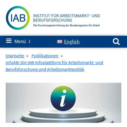
Springe
zum
Inhalt
Suchen nach:
≡
English
Menü
✘
Startseite
»
Publikationen
»
InfoAB: Die IAB-Infoplattform für Arbeitsmarkt- und
Berufsforschung und Arbeitsmarktpolitik