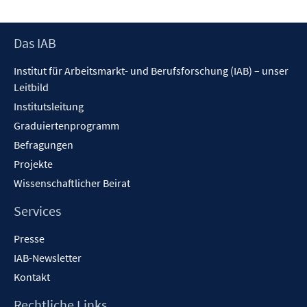
Footer
Das IAB
Inhalt
Institut für Arbeitsmarkt- und Berufsforschung (IAB) – unser
Leitbild
Institutsleitung
Graduiertenprogramm
Befragungen
Projekte
Wissenschaftlicher Beirat
Services
Presse
IAB-Newsletter
Kontakt
Rechtliche Links