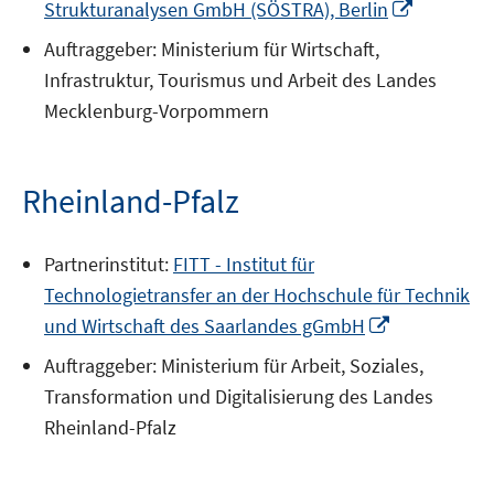
In
Strukturanalysen GmbH (SÖSTRA), Berlin
neuem
Auftraggeber: Ministerium für Wirtschaft,
Fenster
Infrastruktur, Tourismus und Arbeit des Landes
öffnen
Mecklenburg-Vorpommern
Rheinland-Pfalz
Partnerinstitut:
FITT - Institut für
Technologietransfer an der Hochschule für Technik
In
und Wirtschaft des Saarlandes gGmbH
neuem
Auftraggeber: Ministerium für Arbeit, Soziales,
Fenster
Transformation und Digitalisierung des Landes
öffnen
Rheinland-Pfalz