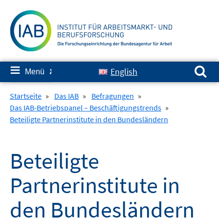
Springe
zum
Inhalt
Suchen nach:
≡
English
Menü
✘
Startseite
»
Das IAB
»
Befragungen
»
Das IAB-Betriebspanel – Beschäftigungstrends
»
Beteiligte Partnerinstitute in den Bundesländern
Beteiligte
Partnerinstitute in
den Bundesländern