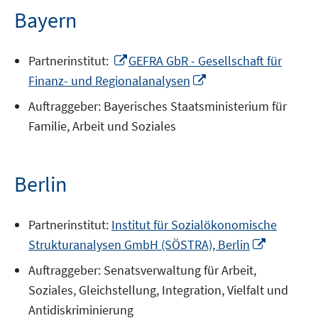
Bayern
In
Partnerinstitut:
GEFRA GbR - Gesellschaft für
neuem
In
Finanz- und Regionalanalysen
Fenster
neuem
Auftraggeber: Bayerisches Staatsministerium für
öffnen
Fenster
Familie, Arbeit und Soziales
öffnen
Berlin
Partnerinstitut:
Institut für Sozialökonomische
In
Strukturanalysen GmbH (SÖSTRA), Berlin
neuem
Auftraggeber: Senatsverwaltung für Arbeit,
Fenster
Soziales, Gleichstellung, Integration, Vielfalt und
öffnen
Antidiskriminierung