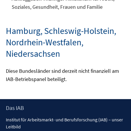
Fenster
Soziales, Gesundheit, Frauen und Familie
öffnen
Hamburg, Schleswig-Holstein,
Nordrhein-Westfalen,
Niedersachsen
Diese Bundesländer sind derzeit nicht finanziell am
IAB-Betriebspanel beteiligt.
Footer
Das IAB
Inhalt
Institut für Arbeitsmarkt- und Berufsforschung (IAB) – unser
Leitbild