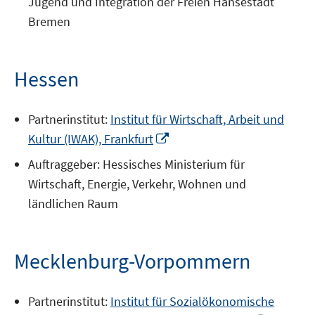
Jugend und Integration der Freien Hansestadt
öffnen
Bremen
Hessen
Partnerinstitut:
Institut für Wirtschaft, Arbeit und
In
Kultur (IWAK), Frankfurt
neuem
Auftraggeber: Hessisches Ministerium für
Fenster
Wirtschaft, Energie, Verkehr, Wohnen und
öffnen
ländlichen Raum
Mecklenburg-Vorpommern
Partnerinstitut:
Institut für Sozialökonomische