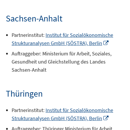
Sachsen-Anhalt
Partnerinstitut:
Institut für Sozialökonomische
In
Strukturanalysen GmbH (SÖSTRA), Berlin
neuem
Auftraggeber: Ministerium für Arbeit, Soziales,
Fenster
Gesundheit und Gleichstellung des Landes
öffnen
Sachsen-Anhalt
Thüringen
Partnerinstitut:
Institut für Sozialökonomische
In
Strukturanalysen GmbH (SÖSTRA), Berlin
neuem
Auftraggeber: Thüringer Ministerium für Arbeit,