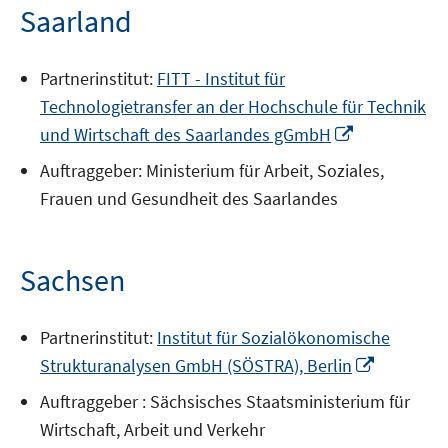
Saarland
Partnerinstitut:
FITT - Institut für
Technologietransfer an der Hochschule für Technik
In
und Wirtschaft des Saarlandes gGmbH
neuem
Auftraggeber: Ministerium für Arbeit, Soziales,
Fenster
Frauen und Gesundheit des Saarlandes
öffnen
Sachsen
Partnerinstitut:
Institut für Sozialökonomische
In
Strukturanalysen GmbH (SÖSTRA), Berlin
neuem
Auftraggeber : Sächsisches Staatsministerium für
Fenster
Wirtschaft, Arbeit und Verkehr
öffnen