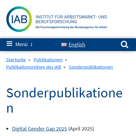
Springe
zum
Inhalt
Suchen nach:
≡
English
Menü
✘
Startseite
»
Publikationen
»
Publikationsreihen des IAB
»
Sonderpublikationen
Sonderpublikatione
n
Digital Gender Gap 2025
(April 2025)