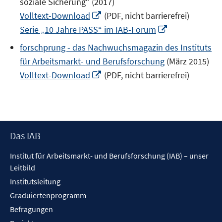
soziale Sicherung“ (2017)
öffnen
In
Volltext-Download
(PDF, nicht barrierefrei)
neuem
In
Serie „10 Jahre PASS“ im IAB-Forum
Fenster
neuem
forschprung - das Nachwuchsmagazin des Instituts
öffnen
Fenster
für Arbeitsmarkt- und Berufsforschung
(März 2015)
öffnen
In
Volltext-Download
(PDF, nicht barrierefrei)
neuem
Fenster
öffnen
Footer
Das IAB
Inhalt
Institut für Arbeitsmarkt- und Berufsforschung (IAB) – unser
Leitbild
Institutsleitung
Graduiertenprogramm
Befragungen