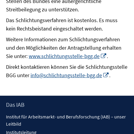
Stellen des Bundes eine außergerichtliche
Streitbeilegung zu unterstützen.
Das Schlichtungsverfahren ist kostenlos. Es muss
kein Rechtsbeistand eingeschaltet werden.
Weitere Informationen zum Schlichtungsverfahren
und den Möglichkeiten der Antragstellung erhalten
In
Sie unter:
www.schlichtungsstelle-bgg.de
.
neuem
Direkt kontaktieren können Sie die Schlichtungsstelle
Fenster
In
BGG unter
info@schlichtungsstelle-bgg.de
.
öffnen
neuem
Fenster
öffnen
Footer
Das IAB
Inhalt
Institut für Arbeitsmarkt- und Berufsforschung (IAB) – unser
Leitbild
Institutsleitung