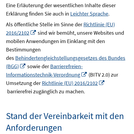
Eine Erläuterung der wesentlichen Inhalte dieser
Erklärung finden Sie auch in
Leichter Sprache
.
Als öffentliche Stelle im Sinne der
Richtlinie (EU)
In
2016/2102
sind wir bemüht, unsere Websites und
neuem
mobilen Anwendungen im Einklang mit den
Fenster
Bestimmungen
öffnen
des
Behindertengleichstellungsgesetzes des Bundes
In
(BGG)
sowie der
Barrierefreien-
neuem
In
Informationstechnik-Verordnung
(BITV 2.0) zur
Fenster
neuem
Umsetzung der
Richtlinie (EU) 2016/2102
öffnen
Fenster
In
barrierefrei zugänglich zu machen.
öffnen
neuem
Fenster
öffnen
Stand der Vereinbarkeit mit den
Anforderungen