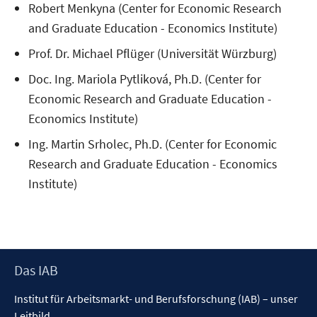
Robert Menkyna (Center for Economic Research
and Graduate Education - Economics Institute)
Prof. Dr. Michael Pflüger (Universität Würzburg)
Doc. Ing. Mariola Pytliková, Ph.D. (Center for
Economic Research and Graduate Education -
Economics Institute)
Ing. Martin Srholec, Ph.D. (Center for Economic
Research and Graduate Education - Economics
Institute)
Footer
Das IAB
Inhalt
Institut für Arbeitsmarkt- und Berufsforschung (IAB) – unser
Leitbild