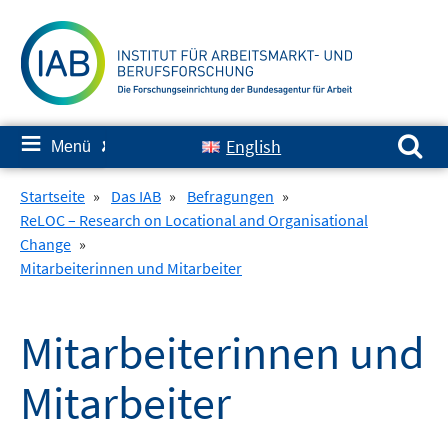
Springe
zum
Inhalt
Suchen nach:
≡
English
Menü
✘
Startseite
»
Das IAB
»
Befragungen
»
ReLOC – Research on Locational and Organisational
Change
»
Mitarbeiterinnen und Mitarbeiter
Mitarbeiterinnen und
Mitarbeiter