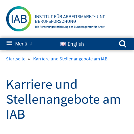
Springe
zum
Inhalt
Suchen nach:
≡
English
Menü
✘
Startseite
»
Karriere und Stellenangebote am IAB
Karriere und
Stellenangebote am
IAB