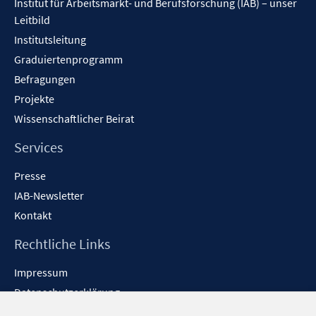
Institut für Arbeitsmarkt- und Berufsforschung (IAB) – unser
n
m
Leitbild
s
F
Institutsleitung
t
e
e
n
Graduiertenprogramm
r
s
Befragungen
ö
t
Projekte
f
e
Wissenschaftlicher Beirat
f
r
n
ö
Services
e
f
Presse
n
f
n
IAB-Newsletter
e
Kontakt
n
Rechtliche Links
Impressum
Datenschutzerklärung
Erklärung zur Barrierefreiheit