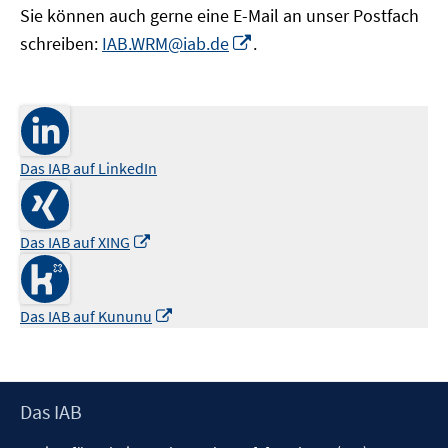
Sie können auch gerne eine E-Mail an unser Postfach
In
schreiben:
IAB.WRM@iab.de
.
neuem
Fenster
öffnen
Das IAB auf LinkedIn
I
Das IAB auf XING
n
n
e
I
Das IAB auf Kununu
u
n
e
n
m
e
Footer
Das IAB
F
u
Inhalt
e
e