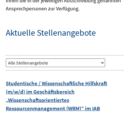
Ihnen die in der jeweiligen Ausschreibung genannten
Ansprechpersonen zur Verfügung.
Aktuelle Stellenangebote
Auswahl
der
Art
der
Studentische / Wissenschaftliche Hilfskraft
Stellenangebote
(m/w/d) im Geschäftsbereich
„Wissenschaftsorientiertes
Ressourcenmanagement (WRM)“ im IAB