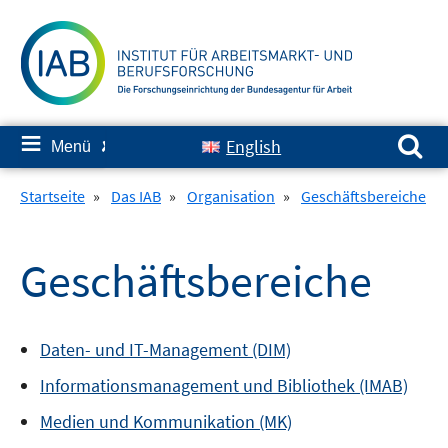
Springe
zum
Inhalt
Suchen nach:
≡
English
Menü
✘
Startseite
»
Das IAB
»
Organisation
»
Geschäftsbereiche
Geschäftsbereiche
Daten- und IT-Management (DIM)
Informationsmanagement und Bibliothek (IMAB)
Medien und Kommunikation (MK)