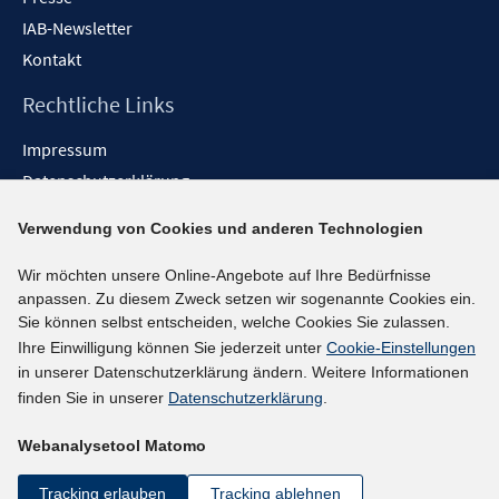
IAB-Newsletter
Kontakt
Rechtliche Links
Impressum
Datenschutzerklärung
Erklärung zur Barrierefreiheit
Verwendung von Cookies und anderen Technologien
Barrieren melden
Wir möchten unsere Online-Angebote auf Ihre Bedürfnisse
Social-Media-Kanäle
anpassen. Zu diesem Zweck setzen wir sogenannte Cookies ein.
Sie können selbst entscheiden, welche Cookies Sie zulassen.
BlueSky
Ihre Einwilligung können Sie jederzeit unter
Cookie-Einstellungen
YouTube
in unserer Datenschutzerklärung ändern. Weitere Informationen
LinkedIn
finden Sie in unserer
Datenschutzerklärung
.
XING
Webanalysetool Matomo
kununu
Netiquette
Tracking erlauben
Tracking ablehnen