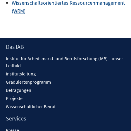
Wissenschaftsorientiertes Ressourcenmanagement
(WRM)
Footer
Das IAB
Inhalt
Institut für Arbeitsmarkt- und Berufsforschung (IAB) – unser
Leitbild
Institutsleitung
Graduiertenprogramm
Befragungen
Projekte
Wissenschaftlicher Beirat
Services
Presse