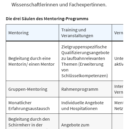
Wissenschaftlerinnen und Fachexpertinnen.
Die drei Säulen des Mentoring-Programms
Training und
Mentoring
Vernet
Veranstaltungen
Zielgruppenspezifische
Qualifizierungsangebote
Begleitung durch eine
zu laufbahnrelevanten
Unterst
Mentorin/ einen Mentor
Themen (Erweiterung
aktiven
von
Schlüsselkompetenzen)
Interne
Gruppen-Mentoring
Rahmenprogramm
Vernet
Monatlicher
Individuelle Angebote
Mentor
Erfahrungsaustausch
und Hospitationen
Netzwe
Begleitung durch den
Schirmherr in der
Angebote zum