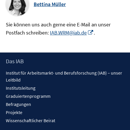
Bettina Müller
Sie können uns auch gerne eine E-Mail an unser
In
Postfach schreiben:
IAB.WRM@iab.de
.
neuem
Fenster
öffnen
Footer
Das IAB
Inhalt
Institut für Arbeitsmarkt- und Berufsforschung (IAB) – unser
Leitbild
Institutsleitung
Graduiertenprogramm
Befragungen
Projekte
Wissenschaftlicher Beirat