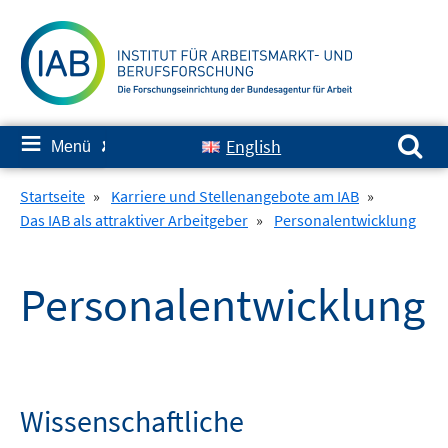
Springe
zum
Inhalt
Suchen nach:
≡
English
Menü
✘
Startseite
»
Karriere und Stellenangebote am IAB
»
Das IAB als attraktiver Arbeitgeber
»
Personalentwicklung
Personalentwicklung
Wissenschaftliche