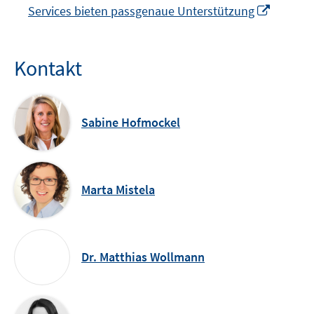
In
Services bieten passgenaue Unterstützung
neuem
Fenster
öffnen
Kontakt
Sabine Hofmockel
Marta Mistela
Dr. Matthias Wollmann