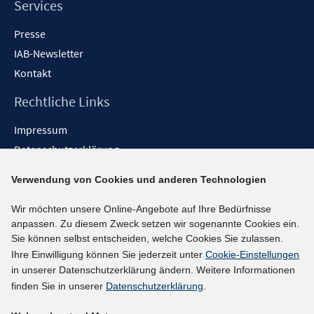
Services
Presse
IAB-Newsletter
Kontakt
Rechtliche Links
Impressum
Datenschutzerklärung
Erklärung zur Barrierefreiheit
Verwendung von Cookies und anderen Technologien
Barrieren melden
Wir möchten unsere Online-Angebote auf Ihre Bedürfnisse
Social-Media-Kanäle
anpassen. Zu diesem Zweck setzen wir sogenannte Cookies ein.
Sie können selbst entscheiden, welche Cookies Sie zulassen.
BlueSky
Ihre Einwilligung können Sie jederzeit unter
Cookie-Einstellungen
YouTube
in unserer Datenschutzerklärung ändern. Weitere Informationen
LinkedIn
finden Sie in unserer
Datenschutzerklärung
.
XING