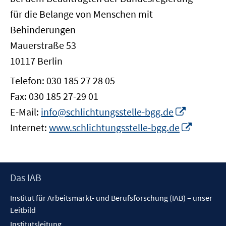
für die Belange von Menschen mit
Behinderungen
Mauerstraße 53
10117 Berlin
Telefon: 030 185 27 28 05
Fax: 030 185 27-29 01
In
E-Mail:
info@schlichtungsstelle-bgg.de
neuem
In
Internet:
www.schlichtungsstelle-bgg.de
Fenster
neuem
öffnen
Fenster
öffnen
Footer
Das IAB
Inhalt
Institut für Arbeitsmarkt- und Berufsforschung (IAB) – unser
Leitbild
Institutsleitung