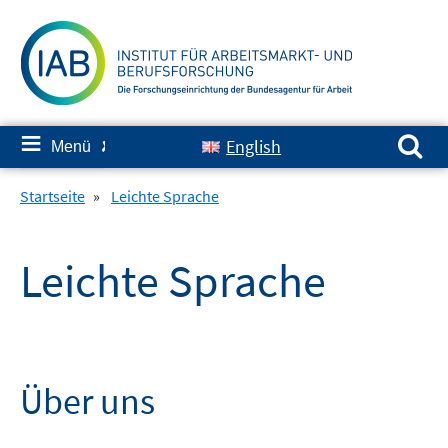
Springe
zum
Inhalt
Suchen nach:
≡
English
Menü
✘
Startseite
»
Leichte Sprache
Leichte Sprache
Über uns