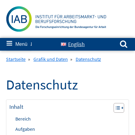
Springe
zum
Inhalt
Suchen nach:
≡
English
Menü
✘
Startseite
»
Grafik und Daten
»
Datenschutz
Datenschutz
Inhalt
Bereich
Aufgaben