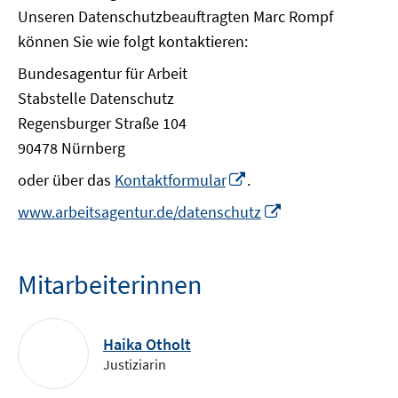
Unseren Datenschutzbeauftragten Marc Rompf
können Sie wie folgt kontaktieren:
Bundesagentur für Arbeit
Stabstelle Datenschutz
Regensburger Straße 104
90478 Nürnberg
In
oder über das
Kontaktformular
.
neuem
In
www.arbeitsagentur.de/datenschutz
Fenster
neuem
öffnen
Fenster
öffnen
Mitarbeiterinnen
Haika Otholt
Justiziarin