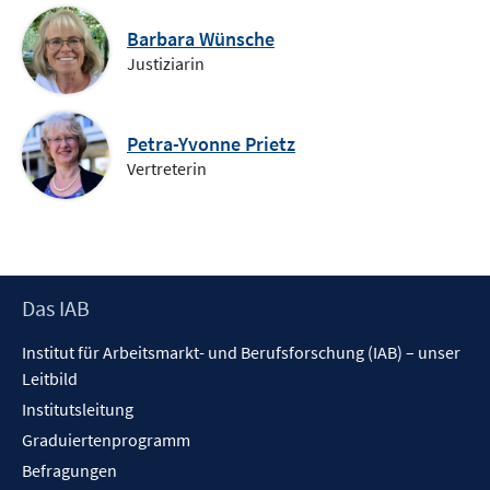
Barbara Wünsche
Justiziarin
Petra-Yvonne Prietz
Vertreterin
Footer
Das IAB
Inhalt
Institut für Arbeitsmarkt- und Berufsforschung (IAB) – unser
Leitbild
Institutsleitung
Graduiertenprogramm
Befragungen