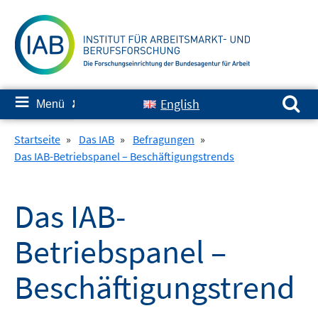
Springe
zum
Inhalt
Suchen nach:
≡
English
Menü
✘
Startseite
»
Das IAB
»
Befragungen
»
Das IAB-Betriebspanel – Beschäftigungstrends
Das IAB-
Betriebspanel –
Beschäftigungstrend