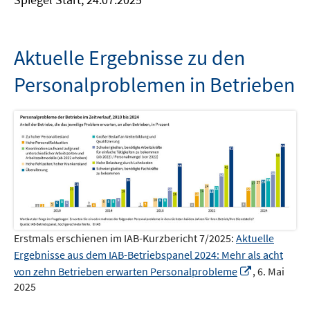
n
F
e
e
u
n
Aktuelle Ergebnisse zu den
e
s
m
Personalproblemen in Betrieben
t
F
e
e
r
n
ö
s
f
t
f
e
n
r
e
ö
n
f
f
Erstmals erschienen im IAB-Kurzbericht 7/2025:
Aktuelle
n
Ergebnisse aus dem IAB-Betriebspanel 2024: Mehr als acht
e
In
von zehn Betrieben erwarten Personalprobleme
, 6. Mai
2025
n
neuem
Fenster