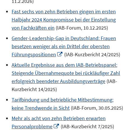
11.2.2026)
Fast sechs von zehn Betrieben gingen im ersten
Halbjahr 2024 Kompromisse bei der Einstellung
von Fachkräften ein
(IAB-Forum, 10.12.2025)
Gender-Leadership-Gap in Deutschland: Frauen
besetzen weniger als ein Drittel der obersten
In
Führungspositionen
(IAB-Kurzbericht 24/2025)
neuem
Aktuelle Ergebnisse aus dem IAB-Betriebspanel:
Fenster
Steigende Übernahmequote bei rückläufiger Zahl
öffnen
erfolgreich beendeter Ausbildungsverträge
(IAB-
Kurzbericht 14/2025)
Tarifbindung und betriebliche Mitbestimmung:
keine Trendwende in Sicht
(IAB-Forum, 30.05.2025)
Mehr als acht von zehn Betrieben erwarten
In
Personalprobleme
(IAB-Kurzbericht 7/2025)