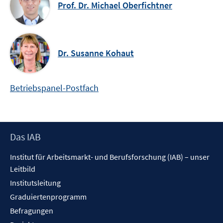
Prof. Dr. Michael Oberfichtner
Dr. Susanne Kohaut
Betriebspanel-Postfach
Footer
Das IAB
Inhalt
Institut für Arbeitsmarkt- und Berufsforschung (IAB) – unser
Leitbild
Institutsleitung
Graduiertenprogramm
Befragungen