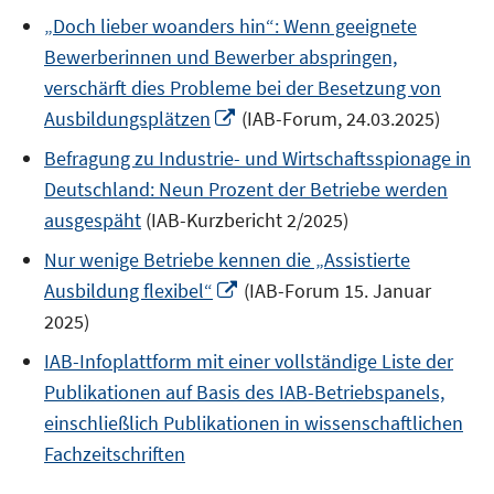
neuem
„Doch lieber woanders hin“: Wenn geeignete
Fenster
Bewerberinnen und Bewerber abspringen,
öffnen
verschärft dies Probleme bei der Besetzung von
In
Ausbildungsplätzen
(IAB-Forum, 24.03.2025)
neuem
Befragung zu Industrie- und Wirtschaftsspionage in
Fenster
Deutschland: Neun Prozent der Betriebe werden
öffnen
ausgespäht
(IAB-Kurzbericht 2/2025)
Nur wenige Betriebe kennen die „Assistierte
In
Ausbildung flexibel“
(IAB-Forum 15. Januar
neuem
2025)
Fenster
IAB-Infoplattform mit einer vollständige Liste der
öffnen
Publikationen auf Basis des IAB-Betriebspanels,
einschließlich Publikationen in wissenschaftlichen
Fachzeitschriften