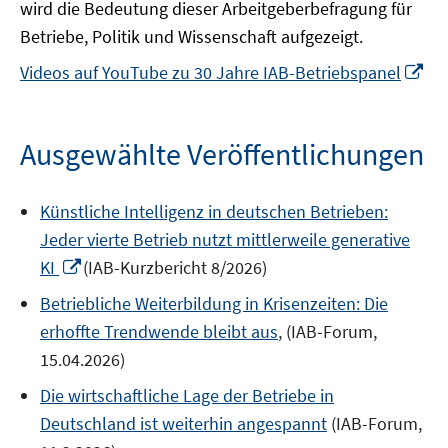
ne
wird die Bedeutung dieser Arbeitgeberbefragung für
Fen
Betriebe, Politik und Wissenschaft aufgezeigt.
öff
In
Videos auf YouTube zu 30 Jahre IAB-Betriebspanel
ne
Fe
öf
Ausgewählte Veröffentlichungen
Künstliche Intelligenz in deutschen Betrieben:
Jeder vierte Betrieb nutzt mittlerweile generative
In
KI
(IAB-Kurzbericht 8/2026)
neuem
Betriebliche Weiterbildung in Krisenzeiten: Die
Fenster
erhoffte Trendwende bleibt aus
, (IAB-Forum,
öffnen
15.04.2026)
Die wirtschaftliche Lage der Betriebe in
Deutschland ist weiterhin angespannt
(IAB-Forum,