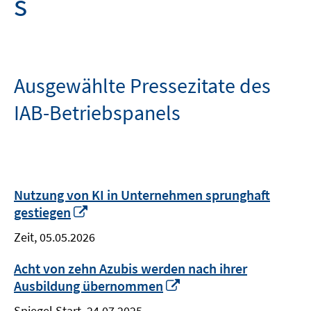
s
Ausgewählte Pressezitate des
IAB-Betriebspanels
Nutzung von KI in Unternehmen sprunghaft
I
gestiegen
n
Zeit, 05.05.2026
n
e
Acht von zehn Azubis werden nach ihrer
u
I
Ausbildung übernommen
e
n
m
Spiegel Start, 24.07.2025