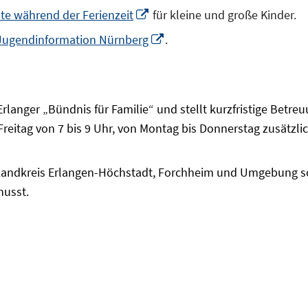
In
e während der Ferienzeit
für kleine und große Kinder.
neuem
In
Jugendinformation Nürnberg
.
Fenster
neuem
öffnen
Fenster
öffnen
Erlanger „Bündnis für Familie“ und stellt kurzfristige Betre
Freitag von 7 bis 9 Uhr, von Montag bis Donnerstag zusätzl
 Landkreis Erlangen-Höchstadt, Forchheim und Umgebung s
husst.