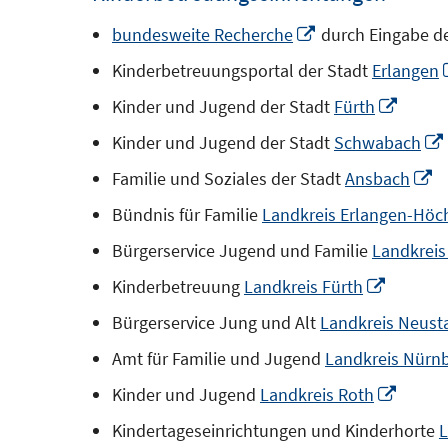
In
bundesweite Recherche
durch Eingabe de
neuem
Kinderbetreuungsportal der Stadt
Erlangen
Fenster
In
Kinder und Jugend der Stadt
Fürth
öffnen
neue
Kinder und Jugend der Stadt
Schwabach
Fenste
In
Familie und Soziales der Stadt
Ansbach
öffnen
n
Bündnis für Familie
Landkreis Erlangen-Höc
F
Bürgerservice Jugend und Familie
Landkreis
ö
In
Kinderbetreuung
Landkreis Fürth
neuem
Bürgerservice Jung und Alt
Landkreis Neusta
Fenster
Amt für Familie und Jugend
Landkreis Nürn
öffnen
In
Kinder und Jugend
Landkreis Roth
neue
Kindertageseinrichtungen und Kinderhorte
L