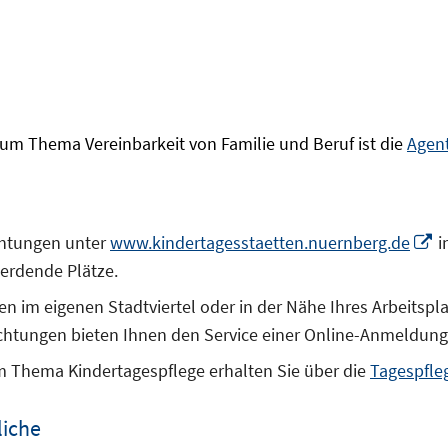
zum Thema Vereinbarkeit von Familie und Beruf ist die
Agent
In
chtungen unter
www.kindertagesstaetten.nuernberg.de
i
n
werdende Plätze.
F
n im eigenen Stadtviertel oder in der Nähe Ihres Arbeitsp
ö
ichtungen bieten Ihnen den Service einer Online-Anmeldung
 Thema Kindertagespflege erhalten Sie über die
Tagespfle
liche