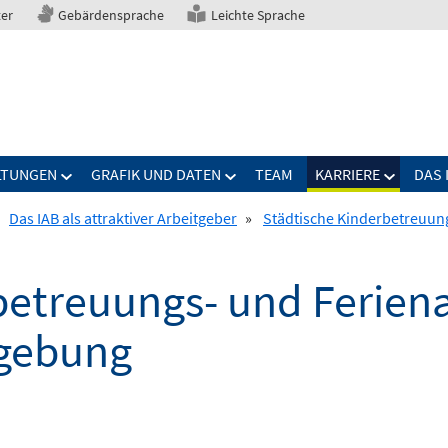
ter
Gebärdensprache
Leichte Sprache
LTUNGEN
GRAFIK UND DATEN
TEAM
KARRIERE
DAS 
Das IAB als attraktiver Arbeitgeber
»
Städtische Kinderbetreuu
betreuungs- und Ferien
gebung