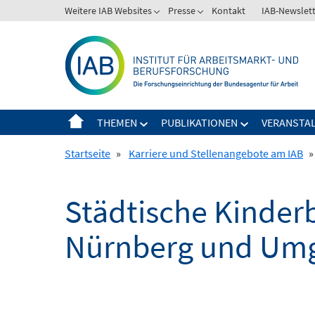
Springe
Weitere IAB Websites
Presse
Kontakt
IAB-Newslet
zum
Inhalt
THEMEN
PUBLIKATIONEN
VERANSTA
Startseite
»
Karriere und Stellenangebote am IAB
»
Städtische Kinder
Nürnberg und Um