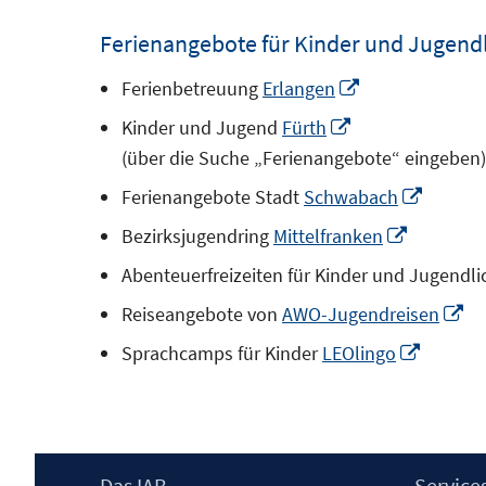
Fenste
öffnen
Ferienangebote für Kinder und Jugend
In
Ferienbetreuung
Erlangen
neuem
In
Kinder und Jugend
Fürth
Fenster
neuem
(über die Suche „Ferienangebote“ eingeben)
öffnen
Fenster
In
Ferienangebote Stadt
Schwabach
öffnen
neuem
In
Bezirksjugendring
Mittelfranken
Fenster
neuem
Abenteuerfreizeiten für Kinder und Jugendli
öffnen
Fenster
In
Reiseangebote von
AWO-Jugendreisen
öffnen
n
In
Sprachcamps für Kinder
LEOlingo
Fe
neuem
öf
Fenster
öffnen
Footer
Das IAB
Service