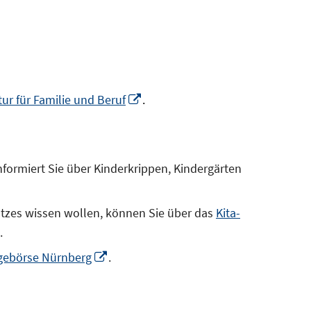
In
ur für Familie und Beruf
.
neuem
Fenster
öffnen
nformiert Sie über Kinderkrippen, Kindergärten
euem
enster
latzes wissen wollen, können Sie über das
Kita-
ffnen
.
In
gebörse Nürnberg
.
neuem
Fenster