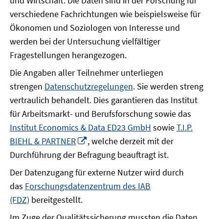
und Wirtschaft. Die Daten sind in der Forschung für
verschiedene Fachrichtungen wie beispielsweise für
Ökonomen und Soziologen von Interesse und
werden bei der Untersuchung vielfältiger
Fragestellungen herangezogen.
Die Angaben aller Teilnehmer unterliegen
strengen
Datenschutzregelungen
. Sie werden streng
vertraulich behandelt. Dies garantieren das Institut
für Arbeitsmarkt- und Berufsforschung sowie das
Institut Economics & Data ED23 GmbH
sowie
T.I.P.
In
BIEHL & PARTNER
, welche derzeit mit der
neuem
Durchführung der Befragung beauftragt ist.
Fenster
Der Datenzugang für externe Nutzer wird durch
öffnen
das
Forschungsdatenzentrum des IAB
(FDZ)
bereitgestellt.
Im Zuge der Qualitätssicherung mussten die Daten