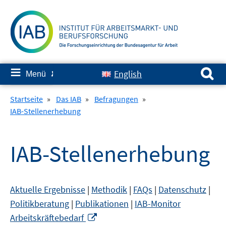
Springe
zum
Inhalt
Suchen nach:
≡
English
Menü
✘
Startseite
»
Das IAB
»
Befragungen
»
IAB-Stellenerhebung
IAB-Stellenerhebung
Aktuelle Ergebnisse
|
Methodik
|
FAQs
|
Datenschutz
|
Politikberatung
|
Publikationen
|
IAB-Monitor
In
Arbeitskräftebedarf