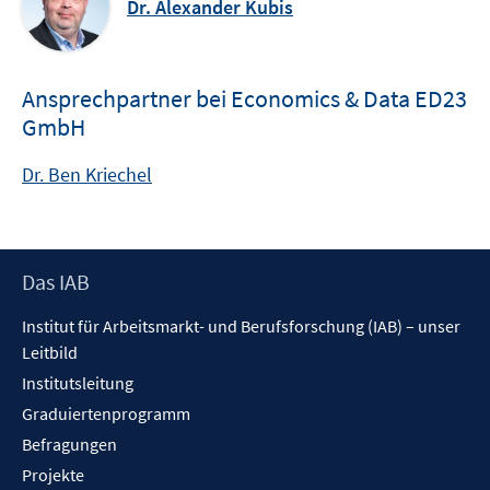
Dr. Alexander Kubis
Ansprechpartner bei Economics & Data ED23
GmbH
Dr. Ben Kriechel
Footer
Das IAB
Inhalt
Institut für Arbeitsmarkt- und Berufsforschung (IAB) – unser
Leitbild
Institutsleitung
Graduiertenprogramm
Befragungen
Projekte