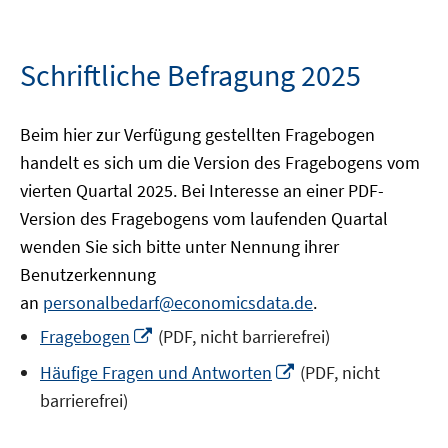
Schriftliche Befragung 2025
Beim hier zur Verfügung gestellten Fragebogen
handelt es sich um die Version des Fragebogens vom
vierten Quartal 2025. Bei Interesse an einer PDF-
Version des Fragebogens vom laufenden Quartal
wenden Sie sich bitte unter Nennung ihrer
Benutzerkennung
an
personalbedarf@economicsdata.de
.
In
Fragebogen
(PDF, nicht barrierefrei)
neuem
In
Häufige Fragen und Antworten
(PDF, nicht
Fenster
neuem
barrierefrei)
öffnen
Fenster
öffnen