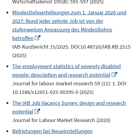
Wirtschaftsdienst 105(8): 591-597 (2025)
Fenster
Mindestlohnerhöhungen zum 1. Januar 2026 und
öffnen
2027: Rund jeder zehnte Job ist von der
stufenweisen Anpassung des Mindestlohns
In
betroffen
neuem
IAB-Kurzbericht 15/2025. DOI:10.48720/IAB.KB.2515
Fenster
(2025)
öffnen
The employment statistics of severely disabled
In
people: description and research potential
neuem
Journal for labour market research 59 (11): 1. DOI:
Fenster
10.1186/s12651-025-00395-0 (2025)
öffnen
The IAB Job Vacancy Survey: design and research
In
potential
neuem
Journal for Labour Market Research (2020)
Fenster
Befristungen bei Neueinstellungen
öffnen