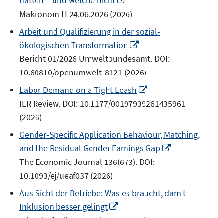
hätten – und welche nicht
neuem
Makronom H 24.06.2026 (2026)
Fenster
Arbeit und Qualifizierung in der sozial-
öffnen
In
ökologischen Transformation
neuem
Bericht 01/2026 Umweltbundesamt. DOI:
Fenster
10.60810/openumwelt-8121 (2026)
öffnen
In
Labor Demand on a Tight Leash
neuem
ILR Review. DOI: 10.1177/00197939261435961
Fenster
(2026)
öffnen
Gender-Specific Application Behaviour, Matching,
In
and the Residual Gender Earnings Gap
neuem
The Economic Journal 136(673). DOI:
Fenster
10.1093/ej/ueaf037 (2026)
öffnen
Aus Sicht der Betriebe: Was es braucht, damit
In
Inklusion besser gelingt
neuem