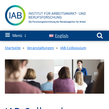
Springe
zum
Inhalt
Suchen nach:
≡
English
Menü
✘
Startseite
»
Veranstaltungen
»
IAB-Colloquium