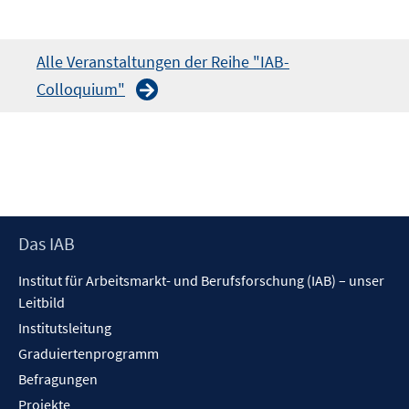
Alle Veranstaltungen der Reihe "IAB-
Colloquium"
Footer
Das IAB
Inhalt
Institut für Arbeitsmarkt- und Berufsforschung (IAB) – unser
Leitbild
Institutsleitung
Graduiertenprogramm
Befragungen
Projekte