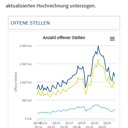
aktualisierten Hochrechnung unterzogen.
OFFENE STELLEN
Anzahl offener Stellen
2.000 Tsd.
1.500 Tsd.
Offene Stellen
1.000 Tsd.
500 Tsd.
0 Tsd.
Q4/10
Q1/12
Q3/14
Q1/17
Q3/19
Q1/22
Q3/24
Q1/11
Q3/13
Q1/16
Q3/18
Q1/21
Q3/23