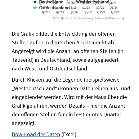
Deutschland
Westdeutschland
Q2/11
Q4/13
Q2/16
Q4/18
Q2/21
Q4/23
Ostdeutschland
Q3/11
Q1/14
Q3/16
Q1/19
Q3/21
Q1/24
Q4/11
Q2/14
Q4/16
Q2/19
Q4/21
Q2/24
©IAB - Quelle: IAB-Stellenerhebung | (Zahlen ab 2024 vorläufig)
Die Grafik bildet die Entwicklung der offenen
Stellen auf dem deutschen Arbeitsmarkt ab.
Angezeigt wird die Anzahl an offenen Stellen (in
Tausend) in Deutschland, sowie aufgegliedert
nach West- und Ostdeutschland.
Durch Klicken auf die Legende (beispielsweise
„Westdeutschland“) können Datenreihen aus- und
eingeblendet werden. Wird mit der Maus über die
Grafik gefahren, werden Details – hier die Anzahl
der offenen Stellen für ein bestimmtes Quartal –
angezeigt.
Download der Daten
(Excel)