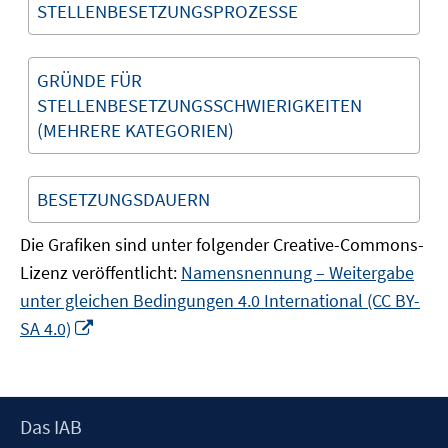
STELLENBESETZUNGSPROZESSE
GRÜNDE FÜR
STELLENBESETZUNGSSCHWIERIGKEITEN
(MEHRERE KATEGORIEN)
BESETZUNGSDAUERN
Die Grafiken sind unter folgender Creative-Commons-
Lizenz veröffentlicht:
Namensnennung – Weitergabe
unter gleichen Bedingungen 4.0 International (CC BY-
In
SA 4.0)
neuem
Fenster
öffnen
Footer
Das IAB