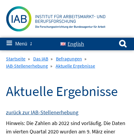
Springe
zum
Inhalt
Suchen nach:
≡
English
Menü
✘
Startseite
»
Das IAB
»
Befragungen
»
IAB-Stellenerhebung
»
Aktuelle Ergebnisse
Aktuelle Ergebnisse
zurück zur IAB-Stellenerhebung
Hinweis: Die Zahlen ab 2022 sind vorläufig. Die Daten
im vierten Quartal 2020 wurden am 9. März einer