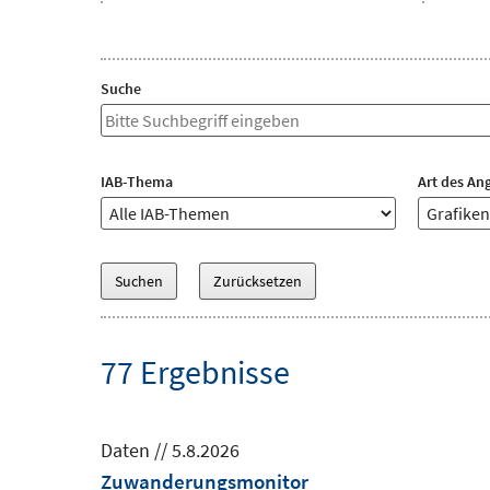
Suche
Freitextsuche
IAB-Thema
Art des An
IAB-
Arte
Thema
des
Angebots
77 Ergebnisse
Daten
//
5.8.2026
Zuwanderungsmonitor