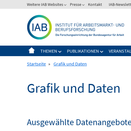
Springe
Weitere IAB Websites
Presse
Kontakt
IAB-Newslet
zum
Inhalt
THEMEN
PUBLIKATIONEN
VERANSTA
Startseite
»
Grafik und Daten
Grafik und Daten
Ausgewählte Datenangebote