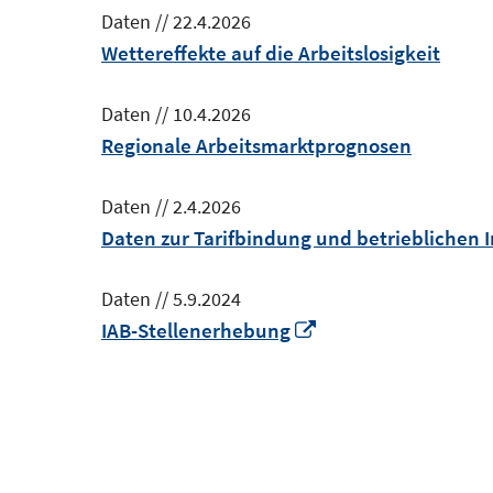
Daten
//
22.4.2026
Wettereffekte auf die Arbeitslosigkeit
Daten
//
10.4.2026
Regionale Arbeitsmarktprognosen
Daten
//
2.4.2026
Daten zur Tarifbindung und betrieblichen 
Daten
//
5.9.2024
In
IAB-Stellenerhebung
neuem
Fenster
öffnen