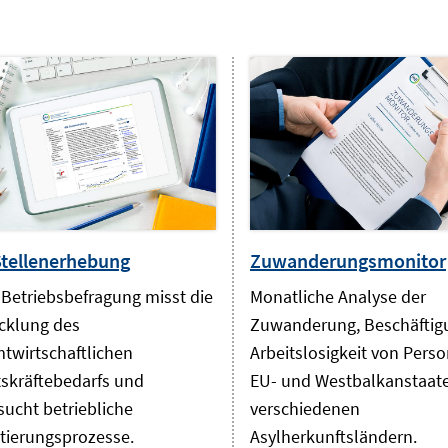
Stellenerhebung
Zuwanderungsmonitor
 Betriebsbefragung misst die
Monatliche Analyse der
cklung des
Zuwanderung, Beschäftig
twirtschaftlichen
Arbeitslosigkeit von Pers
tskräftebedarfs und
EU- und Westbalkanstaat
sucht betriebliche
verschiedenen
tierungsprozesse.
Asylherkunftsländern.