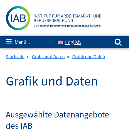
Springe
zum
Inhalt
Suchen nach:
≡
English
Menü
✘
Startseite
»
Grafik und Daten
»
Grafik und Daten
Grafik und Daten
Ausgewählte Datenangebote
des IAB