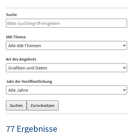
Suche
Freitextsuche
IAB-Thema
IAB-
Thema
Art des Angebots
Arte
des
Angebots
Jahr der Veröffentlichung
Jahre
77 Ergebnisse