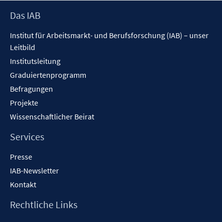
Footer
Das IAB
Inhalt
Institut für Arbeitsmarkt- und Berufsforschung (IAB) – unser
Leitbild
Institutsleitung
Graduiertenprogramm
Befragungen
Projekte
Wissenschaftlicher Beirat
Services
Presse
IAB-Newsletter
Kontakt
Rechtliche Links