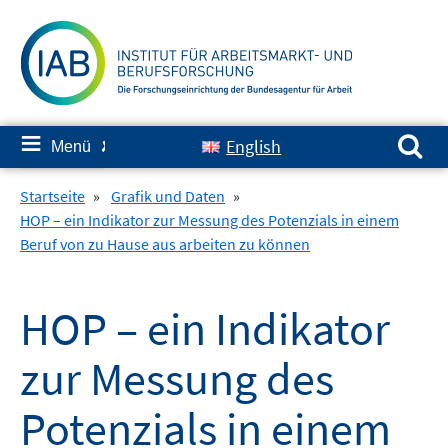
Springe
zum
Inhalt
Suchen nach:
≡
English
Menü
✘
Startseite
»
Grafik und Daten
»
HOP – ein Indikator zur Messung des Potenzials in einem
Beruf von zu Hause aus arbeiten zu können
HOP – ein Indikator
zur Messung des
Potenzials in einem