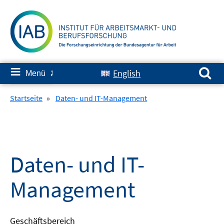
Springe
zum
Inhalt
Suchen nach:
≡
English
Menü
✘
Startseite
»
Daten- und IT-Management
Daten- und IT-
Management
Geschäftsbereich