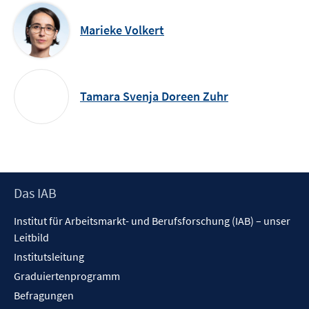
Marieke Volkert
Tamara Svenja Doreen Zuhr
Footer
Das IAB
Inhalt
Institut für Arbeitsmarkt- und Berufsforschung (IAB) – unser
Leitbild
Institutsleitung
Graduiertenprogramm
Befragungen