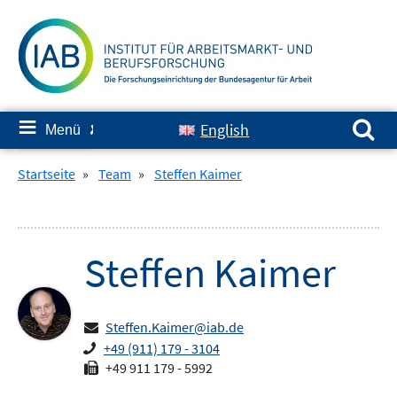
Springe
zum
Inhalt
Suchen nach:
≡
English
Menü
✘
Startseite
»
Team
»
Steffen Kaimer
Steffen
Kaimer
Steffen.Kaimer@iab.de
+49 (911) 179 - 3104
+49 911 179 - 5992