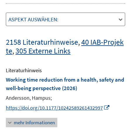
ASPEKT AUSWÄHLEN:
2158 Literaturhinweise
,
40 IAB-Projek
te
,
305 Externe Links
Literaturhinweis
Working time reduction from a health, safety and
well-being perspective
(2026)
Andersson, Hampus;
I
https://doi.org/10.1177/10242589261432997
n
n
mehr Informationen
e