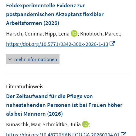
e
Feldexperimentelle Evidenz zur
n
postpandemischen Akzeptanz flexibler
s
Arbeitsformen
(2026)
t
e
I
Harsch, Corinna;
Hipp, Lena
;
Knobloch, Marcel;
r
n
I
https://doi.org/10.5771/0342-300x-2026-1-13
ö
n
n
f
e
n
mehr Informationen
f
u
e
n
e
u
e
m
e
n
F
Literaturhinweis
m
e
F
Der Zeitaufwand für die Pflege von
n
e
nahestehenden Personen ist bei Frauen höher
s
n
als bei Männern
(2026)
t
s
e
t
I
Kunaschk, Max;
Schmidtke, Julia
;
r
e
n
I
https://doi.org/10.48720/IAB.FOO.GA.20260204.01
ö