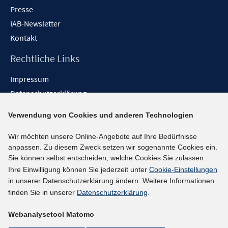
Presse
IAB-Newsletter
Kontakt
Rechtliche Links
Impressum
Datenschutzerklärung
Erklärung zur Barrierefreiheit
Verwendung von Cookies und anderen Technologien
Barrieren melden
Wir möchten unsere Online-Angebote auf Ihre Bedürfnisse
Social-Media-Kanäle
anpassen. Zu diesem Zweck setzen wir sogenannte Cookies ein.
Sie können selbst entscheiden, welche Cookies Sie zulassen.
BlueSky
Ihre Einwilligung können Sie jederzeit unter
Cookie-Einstellungen
YouTube
in unserer Datenschutzerklärung ändern. Weitere Informationen
LinkedIn
finden Sie in unserer
Datenschutzerklärung
.
XING
Webanalysetool Matomo
kununu