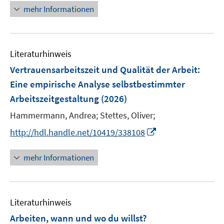
n
n
e
n
n
mehr Informationen
n
e
e
u
n
e
Literaturhinweis
m
F
Vertrauensarbeitszeit und Qualität der Arbeit:
e
Eine empirische Analyse selbstbestimmter
n
Arbeitszeitgestaltung
(2026)
s
t
Hammermann, Andrea;
Stettes, Oliver;
e
I
http://hdl.handle.net/10419/338108
r
n
ö
n
mehr Informationen
f
e
f
u
n
e
e
Literaturhinweis
m
n
F
Arbeiten, wann und wo du willst?