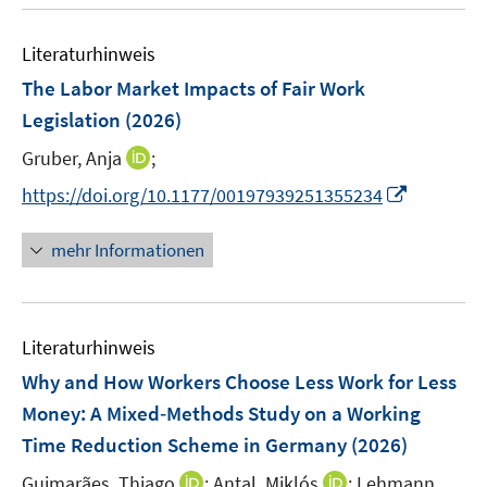
ö
n
e
f
m
f
Literaturhinweis
F
n
The Labor Market Impacts of Fair Work
e
e
Legislation
(2026)
n
n
s
I
Gruber, Anja
;
t
n
I
https://doi.org/10.1177/00197939251355234
e
n
n
r
e
n
mehr Informationen
ö
u
e
f
e
u
f
m
e
n
F
Literaturhinweis
m
e
e
F
Why and How Workers Choose Less Work for Less
n
n
e
Money: A Mixed‐Methods Study on a Working
s
n
Time Reduction Scheme in Germany
t
(2026)
s
e
t
I
I
Guimarães, Thiago
;
Antal, Miklós
;
Lehmann,