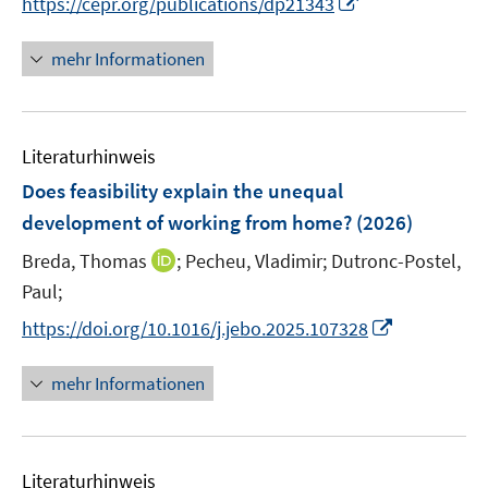
I
https://cepr.org/publications/dp21343
n
e
n
e
r
n
mehr Informationen
u
ö
e
e
f
u
m
f
e
F
n
Literaturhinweis
m
e
e
F
Does feasibility explain the unequal
n
n
e
development of working from home?
(2026)
s
n
t
I
Breda, Thomas
;
Pecheu, Vladimir;
Dutronc-Postel,
s
e
n
t
Paul;
r
n
e
I
https://doi.org/10.1016/j.jebo.2025.107328
ö
e
r
n
f
u
ö
n
mehr Informationen
f
e
f
e
n
m
f
u
e
F
n
e
n
e
e
Literaturhinweis
m