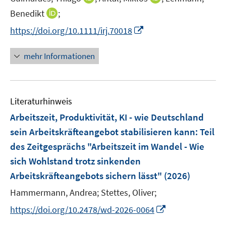
r
e
n
n
I
Benedikt
;
ö
r
n
n
n
f
I
https://doi.org/10.1111/irj.70018
ö
e
e
n
f
n
f
u
u
e
n
n
mehr Informationen
f
e
e
u
e
e
n
m
m
e
n
u
e
F
F
m
e
n
e
e
F
Literaturhinweis
m
n
n
e
F
Arbeitszeit, Produktivität, KI - wie Deutschland
s
s
n
e
t
t
sein Arbeitskräfteangebot stabilisieren kann
:
Teil
s
n
e
e
des Zeitgesprächs "Arbeitszeit im Wandel - Wie
t
s
r
r
e
sich Wohlstand trotz sinkenden
t
ö
ö
r
e
Arbeitskräfteangebots sichern lässt"
(2026)
f
f
ö
r
f
f
Hammermann, Andrea;
Stettes, Oliver;
f
ö
n
n
f
I
https://doi.org/10.2478/wd-2026-0064
f
e
e
n
n
f