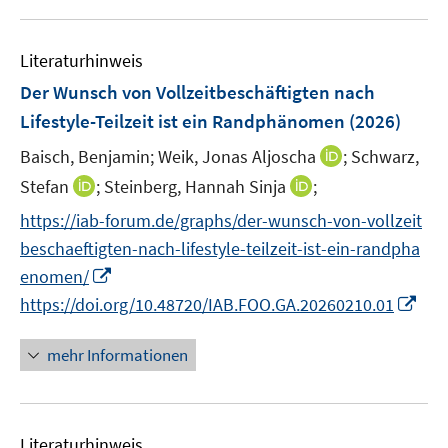
u
e
Literaturhinweis
m
F
Der Wunsch von Vollzeitbeschäftigten nach
e
Lifestyle-Teilzeit ist ein Randphänomen
(2026)
n
I
Baisch, Benjamin;
Weik, Jonas Aljoscha
;
Schwarz,
s
n
t
I
I
Stefan
;
Steinberg, Hannah Sinja
;
n
e
n
n
https://iab-forum.de/graphs/der-wunsch-von-vollzeit
e
r
n
n
beschaeftigten-nach-lifestyle-teilzeit-ist-ein-randpha
u
ö
e
e
I
e
enomen/
f
u
u
n
m
f
I
https://doi.org/10.48720/IAB.FOO.GA.20260210.01
e
e
n
F
n
n
m
m
e
e
e
n
F
F
mehr Informationen
u
n
n
e
e
e
e
s
u
n
n
m
t
e
s
s
F
e
Literaturhinweis
m