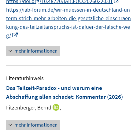
I
https://doi.org/10.48720/IAB.FOO.20260220.01
ö
ö
r
n
n
f
f
https://iab-forum.de/wir-muessen-in-deutschland-un
ö
e
n
f
f
term-strich-mehr-arbeiten-die-gesetzliche-einschraen
f
u
e
n
n
f
kung-des-teilzeitanspruchs-ist-dafuer-der-falsche-we
e
u
e
e
n
I
m
g/
e
n
n
e
n
F
m
n
n
e
mehr Informationen
F
e
n
e
u
s
n
e
t
s
Literaturhinweis
m
e
t
F
r
Das Teilzeit-Paradox - und warum eine
e
e
ö
r
Abschaffung allen schadet
:
Kommentar
(2026)
n
f
ö
I
Fitzenberger, Bernd
;
s
f
f
n
t
n
f
n
e
e
mehr Informationen
n
e
r
n
e
u