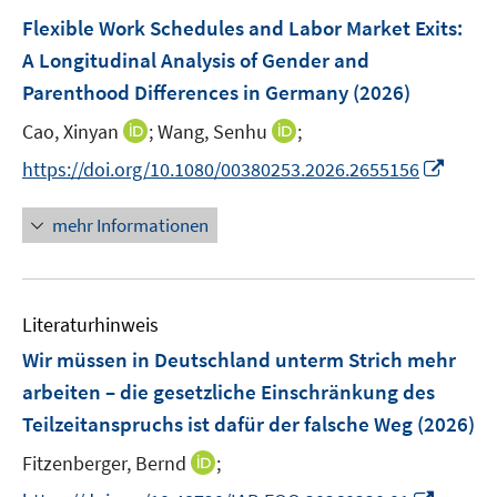
n
n
F
Flexible Work Schedules and Labor Market Exits:
s
e
A Longitudinal Analysis of Gender and
t
n
e
Parenthood Differences in Germany
(2026)
s
r
t
I
I
Cao, Xinyan
;
Wang, Senhu
;
ö
e
n
n
I
f
https://doi.org/10.1080/00380253.2026.2655156
r
n
n
n
f
ö
e
e
n
n
mehr Informationen
f
u
u
e
e
f
e
e
u
n
n
m
m
e
e
F
F
Literaturhinweis
m
n
e
e
F
Wir müssen in Deutschland unterm Strich mehr
n
n
e
arbeiten – die gesetzliche Einschränkung des
s
s
n
Teilzeitanspruchs ist dafür der falsche Weg
t
t
(2026)
s
e
e
t
I
Fitzenberger, Bernd
;
r
r
e
n