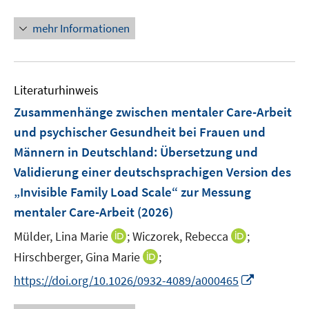
e
e
n
n
n
f
e
u
u
u
n
n
e
e
n
n
mehr Informationen
m
e
e
e
n
n
e
e
F
m
m
m
u
n
e
F
F
F
e
n
e
e
e
Literaturhinweis
m
s
n
n
n
F
Zusammenhänge zwischen mentaler Care-Arbeit
t
s
s
s
e
e
und psychischer Gesundheit bei Frauen und
t
t
t
n
r
e
e
e
Männern in Deutschland
:
Übersetzung und
s
ö
r
r
r
Validierung einer deutschsprachigen Version des
t
f
ö
ö
ö
e
„Invisible Family Load Scale“ zur Messung
f
f
f
f
r
n
mentaler Care-Arbeit
(2026)
f
f
f
ö
e
n
n
n
I
I
Mülder, Lina Marie
;
Wiczorek, Rebecca
;
f
n
e
e
e
n
n
f
I
Hirschberger, Gina Marie
;
n
n
n
n
n
n
n
I
https://doi.org/10.1026/0932-4089/a000465
e
e
e
n
n
u
u
n
e