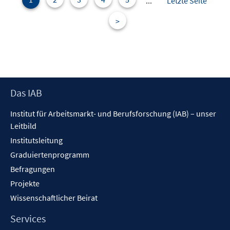
...
Letzte Seite
s
n
t
>
s
e
t
r
e
ö
r
f
ö
f
f
Footer
Das IAB
n
f
Inhalt
e
n
Institut für Arbeitsmarkt- und Berufsforschung (IAB) – unser
n
e
Leitbild
n
Institutsleitung
Graduiertenprogramm
Befragungen
Projekte
Wissenschaftlicher Beirat
Services