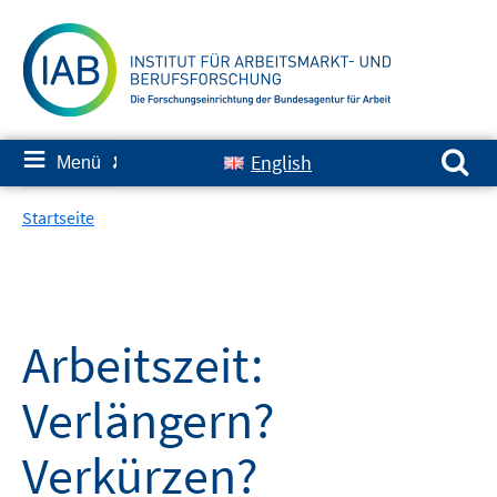
Springe
zum
Inhalt
Suchen nach:
≡
English
Menü
✘
Startseite
Arbeitszeit:
Verlängern?
Verkürzen?