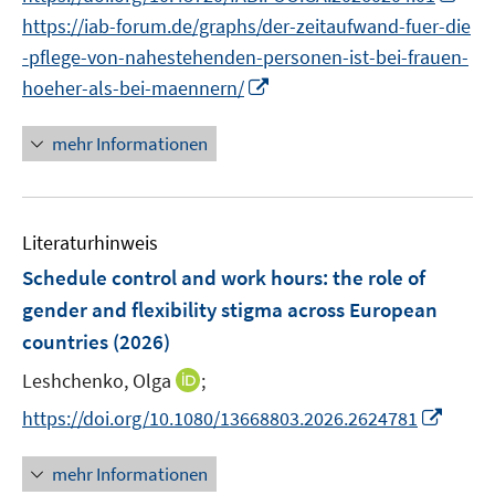
r
n
n
f
https://iab-forum.de/graphs/der-zeitaufwand-fuer-die
ö
e
n
f
-pflege-von-nahestehenden-personen-ist-bei-frauen-
f
u
e
n
I
f
hoeher-als-bei-maennern/
e
u
e
n
n
m
e
n
n
e
F
mehr Informationen
m
e
n
e
F
u
n
e
e
s
n
Literaturhinweis
m
t
s
F
e
Schedule control and work hours: the role of
t
e
r
gender and flexibility stigma across European
e
n
ö
r
countries
(2026)
s
f
ö
t
I
Leshchenko, Olga
;
f
f
e
n
n
I
f
https://doi.org/10.1080/13668803.2026.2624781
r
n
e
n
n
ö
e
n
n
e
mehr Informationen
f
u
e