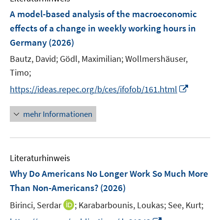
t
t
e
r
F
e
e
A model-based analysis of the macroeconomic
n
ö
e
r
r
effects of a change in weekly working hours in
s
f
n
ö
ö
Germany
(2026)
t
f
s
f
f
e
n
t
Bautz, David;
Gödl, Maximilian;
Wollmershäuser,
f
f
r
e
e
n
n
Timo;
ö
n
r
e
e
I
https://ideas.repec.org/b/ces/ifofob/161.html
f
ö
n
n
n
f
f
n
mehr Informationen
n
f
e
e
n
u
n
e
e
n
Literaturhinweis
m
F
Why Do Americans No Longer Work So Much More
e
Than Non-Americans?
(2026)
n
I
Birinci, Serdar
;
Karabarbounis, Loukas;
See, Kurt;
s
n
t