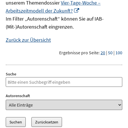
unserem Themendossier
Vier-Tage-Woche –
In
Arbeitszeitmodell der Zukunft?
neuem
Im Filter „Autorenschaft“ können Sie auf IAB-
Fenster
(Mit-)Autorenschaft eingrenzen.
öffnen
Zurück zur Übersicht
Ergebnisse pro Seite:
20
|
50
|
100
Suche
Autorenschaft