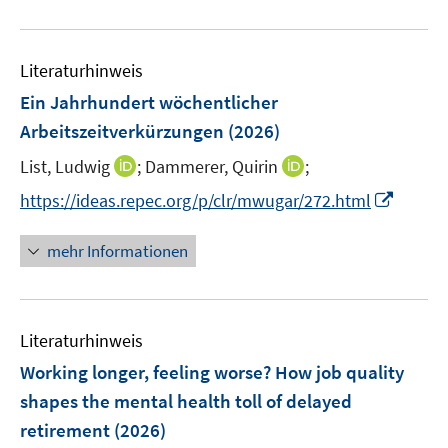
n
f
e
u
n
m
e
e
F
Literaturhinweis
m
n
e
F
Ein Jahrhundert wöchentlicher
n
e
Arbeitszeitverkürzungen
(2026)
s
n
t
I
I
List, Ludwig
;
Dammerer, Quirin
;
s
e
n
n
t
I
https://ideas.repec.org/p/clr/mwugar/272.html
r
n
n
e
n
ö
e
e
r
n
mehr Informationen
f
u
u
ö
e
f
e
e
f
u
n
m
m
f
e
e
F
F
n
Literaturhinweis
m
n
e
e
e
F
Working longer, feeling worse? How job quality
n
n
n
e
shapes the mental health toll of delayed
s
s
n
retirement
(2026)
t
t
s