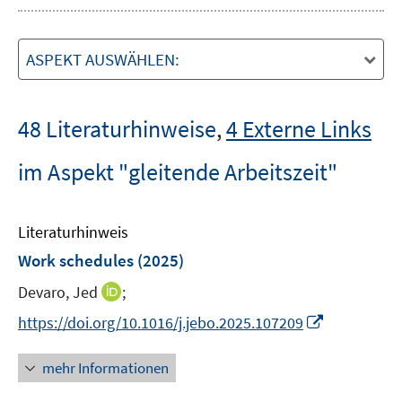
ASPEKT AUSWÄHLEN:
48 Literaturhinweise
,
4 Externe Links
im Aspekt "gleitende Arbeitszeit"
Literaturhinweis
Work schedules
(2025)
I
Devaro, Jed
;
n
I
https://doi.org/10.1016/j.jebo.2025.107209
n
n
e
n
mehr Informationen
u
e
e