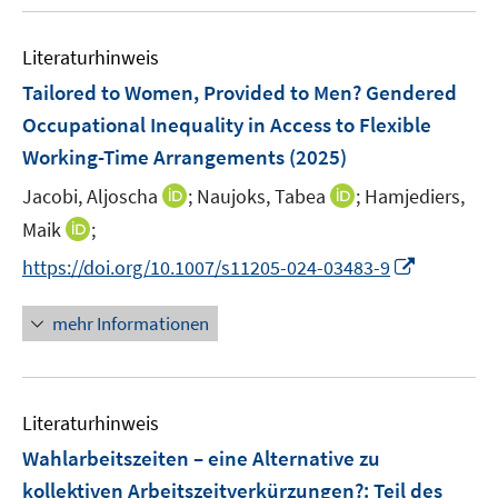
u
m
e
F
Literaturhinweis
m
e
F
Tailored to Women, Provided to Men? Gendered
n
e
Occupational Inequality in Access to Flexible
s
n
Working-Time Arrangements
t
(2025)
s
e
t
I
I
Jacobi, Aljoscha
;
Naujoks, Tabea
;
Hamjediers,
r
e
n
n
I
Maik
;
ö
r
n
n
n
f
I
https://doi.org/10.1007/s11205-024-03483-9
ö
e
e
n
f
n
f
u
u
e
n
n
mehr Informationen
f
e
e
u
e
e
n
m
m
e
n
u
e
F
F
m
e
n
e
e
F
Literaturhinweis
m
n
n
e
F
Wahlarbeitszeiten – eine Alternative zu
s
s
n
e
t
t
kollektiven Arbeitszeitverkürzungen?
:
Teil des
s