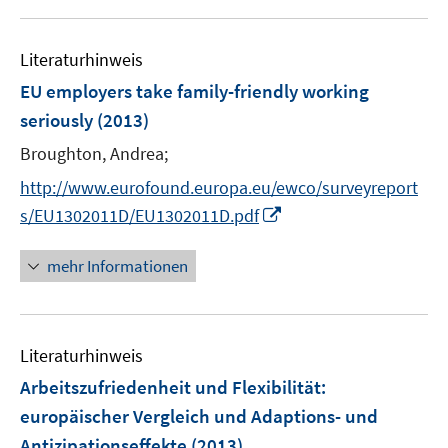
e
f
n
n
e
m
f
n
F
n
Literaturhinweis
e
e
EU employers take family-friendly working
n
n
seriously
(2013)
s
t
Broughton, Andrea;
e
http://www.eurofound.europa.eu/ewco/surveyreport
r
I
s/EU1302011D/EU1302011D.pdf
ö
n
f
n
mehr Informationen
f
e
n
u
e
e
n
Literaturhinweis
m
F
Arbeitszufriedenheit und Flexibilität
:
e
europäischer Vergleich und Adaptions- und
n
Antizipationseffekte
(2013)