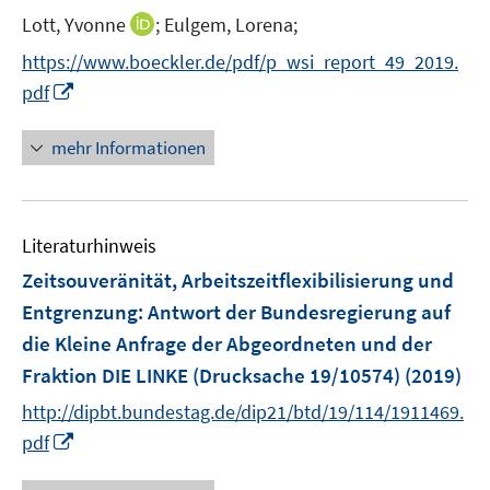
I
Lott, Yvonne
;
Eulgem, Lorena;
s
n
t
https://www.boeckler.de/pdf/p_wsi_report_49_2019.
n
e
I
pdf
e
r
n
u
ö
n
mehr Informationen
e
f
e
m
f
u
F
n
e
e
e
Literaturhinweis
m
n
n
F
Zeitsouveränität, Arbeitszeitflexibilisierung und
s
e
Entgrenzung
:
Antwort der Bundesregierung auf
t
n
e
die Kleine Anfrage der Abgeordneten und der
s
r
Fraktion DIE LINKE (Drucksache 19/10574)
(2019)
t
ö
e
http://dipbt.bundestag.de/dip21/btd/19/114/1911469.
f
r
I
pdf
f
ö
n
n
f