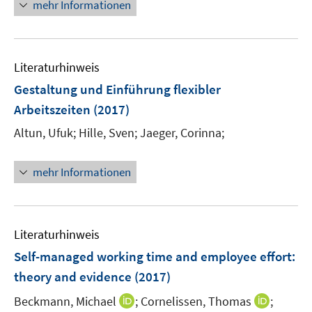
n
e
mehr Informationen
f
e
n
n
u
e
e
n
Literaturhinweis
m
F
Gestaltung und Einführung flexibler
e
Arbeitszeiten
(2017)
n
Altun, Ufuk;
Hille, Sven;
Jaeger, Corinna;
s
t
e
mehr Informationen
r
ö
f
Literaturhinweis
f
n
Self-managed working time and employee effort
:
e
theory and evidence
(2017)
n
I
I
Beckmann, Michael
;
Cornelissen, Thomas
;