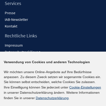
Services
Presse
IAB-Newsletter
Kontakt
Rechtliche Links
Impressum
Datenschutzerklärung
Erklärung zur Barrierefreiheit
Verwendung von Cookies und anderen Technologien
Barrieren melden
Wir möchten unsere Online-Angebote auf Ihre Bedürfnisse
Social-Media-Kanäle
anpassen. Zu diesem Zweck setzen wir sogenannte Cookies ein.
Sie können selbst entscheiden, welche Cookies Sie zulassen.
BlueSky
Ihre Einwilligung können Sie jederzeit unter
Cookie-Einstellungen
YouTube
in unserer Datenschutzerklärung ändern. Weitere Informationen
LinkedIn
finden Sie in unserer
Datenschutzerklärung
.
XING