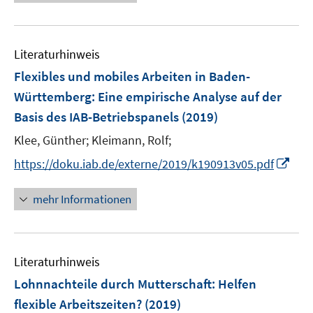
e
e
e
n
f
e
e
n
n
u
e
n
m
m
e
n
e
F
F
Literaturhinweis
m
n
e
e
F
Flexibles und mobiles Arbeiten in Baden-
n
n
e
Württemberg
:
Eine empirische Analyse auf der
s
s
n
Basis des IAB-Betriebspanels
t
(2019)
t
s
e
e
t
Klee, Günther;
Kleimann, Rolf;
r
r
e
I
https://doku.iab.de/externe/2019/k190913v05.pdf
ö
ö
r
n
f
f
ö
n
mehr Informationen
f
f
f
e
n
n
f
u
e
e
n
e
n
n
e
Literaturhinweis
m
n
F
Lohnnachteile durch Mutterschaft
:
Helfen
e
flexible Arbeitszeiten?
(2019)
n