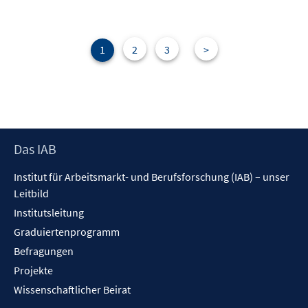
n
m
e
F
n
e
1
2
3
>
n
s
t
e
r
Footer
Das IAB
ö
Inhalt
f
Institut für Arbeitsmarkt- und Berufsforschung (IAB) – unser
f
Leitbild
n
Institutsleitung
e
n
Graduiertenprogramm
Befragungen
Projekte
Wissenschaftlicher Beirat