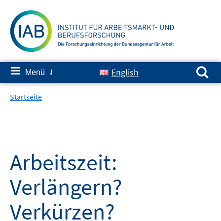
Springe
zum
Inhalt
Suchen nach:
≡
English
Menü
✘
Startseite
Arbeitszeit:
Verlängern?
Verkürzen?