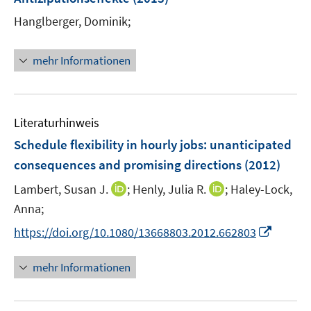
s
t
Hanglberger, Dominik;
e
r
mehr Informationen
ö
f
f
n
Literaturhinweis
e
Schedule flexibility in hourly jobs
:
unanticipated
n
consequences and promising directions
(2012)
I
I
Lambert, Susan J.
;
Henly, Julia R.
;
Haley-Lock,
n
n
Anna;
n
n
I
https://doi.org/10.1080/13668803.2012.662803
e
e
n
u
u
n
mehr Informationen
e
e
e
m
m
u
F
F