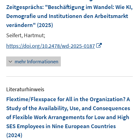
n
e
e
Zeitgesprächs: "Beschäftigung im Wandel: Wie KI,
t
s
r
r
e
Demografie und Institutionen den Arbeitsmarkt
t
ö
ö
r
e
verändern"
(2025)
f
f
ö
r
f
f
Seifert, Hartmut;
f
ö
n
n
f
I
https://doi.org/10.2478/wd-2025-0187
f
e
e
n
n
f
n
n
e
n
n
mehr Informationen
n
e
e
u
n
e
Literaturhinweis
m
F
Flextime/Flexspace for All in the Organization? A
e
Study of the Availability, Use, and Consequences
n
of Flexible Work Arrangements for Low and High
s
SES Employees in Nine European Countries
t
e
(2024)