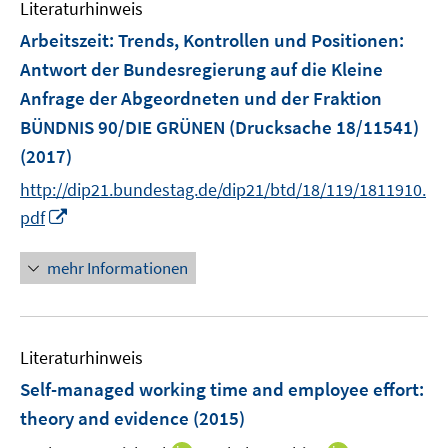
n
Literaturhinweis
m
n
e
F
Arbeitszeit: Trends, Kontrollen und Positionen
:
n
e
Antwort der Bundesregierung auf die Kleine
n
Anfrage der Abgeordneten und der Fraktion
s
BÜNDNIS 90/DIE GRÜNEN (Drucksache 18/11541)
t
e
(2017)
r
http://dip21.bundestag.de/dip21/btd/18/119/1811910.
ö
I
pdf
f
n
f
n
mehr Informationen
n
e
e
u
n
e
Literaturhinweis
m
F
Self-managed working time and employee effort
:
e
theory and evidence
(2015)
n