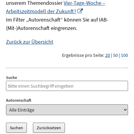
unserem Themendossier
Vier-Tage-Woche –
In
Arbeitszeitmodell der Zukunft?
neuem
Im Filter „Autorenschaft“ können Sie auf IAB-
Fenster
(Mit-)Autorenschaft eingrenzen.
öffnen
Zurück zur Übersicht
Ergebnisse pro Seite:
20
|
50
|
100
Suche
Autorenschaft