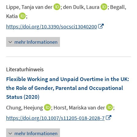
r
I
I
Lippe, Tanja van der
;
den Dulk, Laura
;
Begall,
ö
n
n
I
Katia
;
f
n
n
n
f
I
https://doi.org/10.3390/socsci13040200
e
e
n
n
n
u
u
e
e
n
mehr Informationen
e
e
u
n
e
m
m
e
u
F
F
m
e
e
e
F
Literaturhinweis
m
n
n
e
F
Flexible Working and Unpaid Overtime in the UK
:
s
s
n
e
t
t
the Role of Gender, Parental and Occupational
s
n
e
e
Status
(2020)
t
s
r
r
e
t
I
I
Chung, Heejung
;
Horst, Mariska van der
;
ö
ö
r
e
n
n
f
f
I
https://doi.org/10.1007/s11205-018-2028-7
ö
r
n
n
f
f
n
f
ö
e
e
n
n
n
f
mehr Informationen
f
u
u