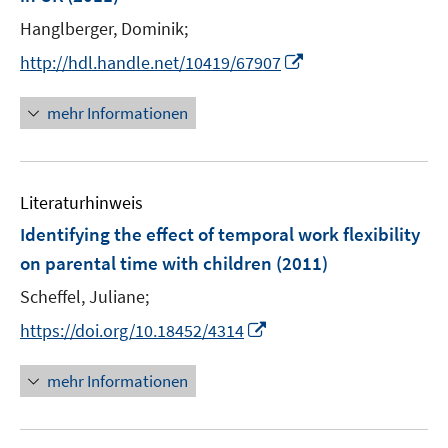
r
e
Hanglberger, Dominik;
ö
r
I
f
http://hdl.handle.net/10419/67907
ö
n
f
f
n
n
mehr Informationen
f
e
e
n
u
n
e
e
n
Literaturhinweis
m
F
Identifying the effect of temporal work flexibility
e
on parental time with children
(2011)
n
Scheffel, Juliane;
s
t
I
https://doi.org/10.18452/4314
e
n
r
n
mehr Informationen
ö
e
f
u
f
e