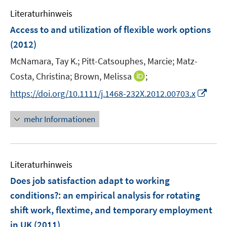
e
e
e
Literaturhinweis
m
n
n
F
Access to and utilization of flexible work options
s
s
e
(2012)
t
t
n
e
e
McNamara, Tay K.;
Pitt-Catsouphes, Marcie;
Matz-
s
r
r
t
I
Costa, Christina;
Brown, Melissa
;
ö
ö
e
n
I
f
f
https://doi.org/10.1111/j.1468-232X.2012.00703.x
r
n
n
f
f
ö
e
n
n
n
mehr Informationen
f
u
e
e
e
f
e
u
n
n
n
m
e
e
F
Literaturhinweis
m
n
e
F
Does job satisfaction adapt to working
n
e
conditions?
:
an empirical analysis for rotating
s
n
shift work, flextime, and temporary employment
t
s
e
in UK
(2011)
t