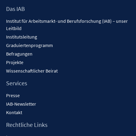
Footer
Das IAB
Inhalt
Institut für Arbeitsmarkt- und Berufsforschung (IAB) – unser
Leitbild
Institutsleitung
Graduiertenprogramm
Befragungen
Projekte
Wissenschaftlicher Beirat
Services
Presse
IAB-Newsletter
Kontakt
Rechtliche Links