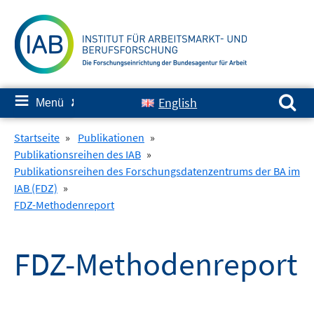
Springe
zum
Inhalt
Suchen nach:
≡
English
Menü
✘
Startseite
»
Publikationen
»
Publikationsreihen des IAB
»
Publikationsreihen des Forschungsdatenzentrums der BA im
IAB (FDZ)
»
FDZ-Methodenreport
FDZ-Methodenreport