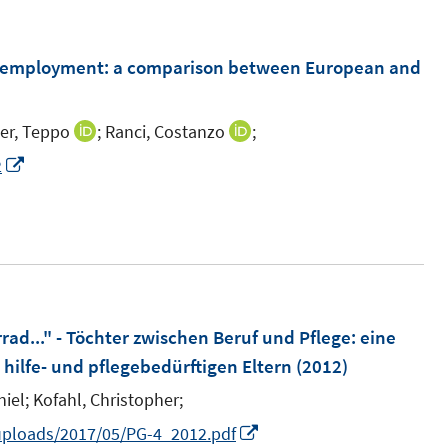
u
e
m
s employment
:
a comparison between European and
F
e
er, Teppo
;
Ranci, Costanzo
;
I
I
n
n
n
I
2
s
n
n
n
t
e
e
n
e
u
u
e
r
e
e
u
ö
m
m
e
f
F
F
m
rrad..." - Töchter zwischen Beruf und Pflege
:
eine
f
e
e
F
hilfe- und pflegebedürftigen Eltern
(2012)
n
n
n
e
e
iel;
Kofahl, Christopher;
s
s
n
n
I
/uploads/2017/05/PG-4_2012.pdf
t
t
s