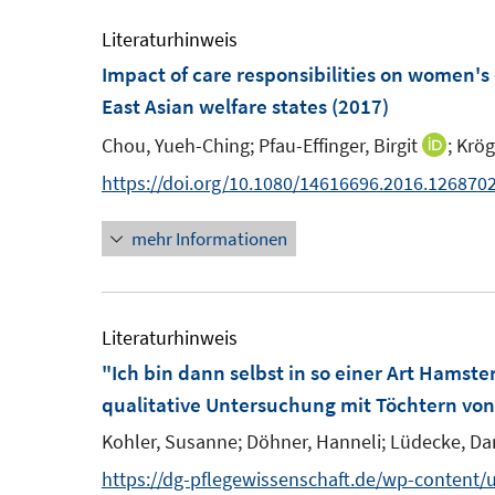
Literaturhinweis
Impact of care responsibilities on women'
East Asian welfare states
(2017)
Chou, Yueh-Ching;
Pfau-Effinger, Birgit
;
Krög
I
n
https://doi.org/10.1080/14616696.2016.126870
n
mehr Informationen
e
u
e
m
Literaturhinweis
F
"Ich bin dann selbst in so einer Art Hamste
e
qualitative Untersuchung mit Töchtern von 
n
Kohler, Susanne;
Döhner, Hanneli;
Lüdecke, Dan
s
https://dg-pflegewissenschaft.de/wp-content
t