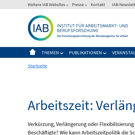
Springe
Weitere IAB Websites
Presse
Kontakt
IAB-Newslet
zum
Inhalt
THEMEN
PUBLIKATIONEN
VERANSTA
Startseite
Arbeitszeit: Verlän
Verkürzung, Verlängerung oder Flexibilisieru
Beschäftigte? Wie kann Arbeitszeitpolitik die 