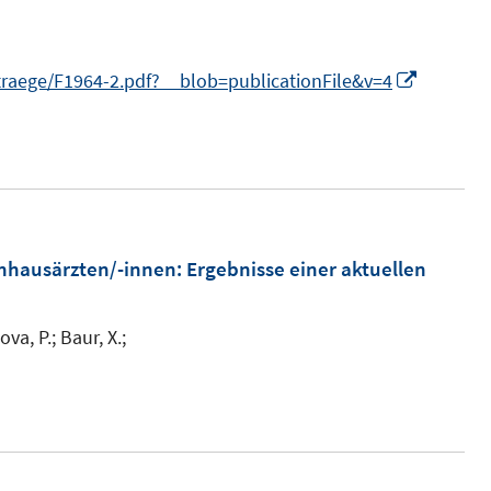
F
n
e
e
n
n
I
traege/F1964-2.pdf?__blob=publicationFile&v=4
s
n
t
n
e
e
r
u
ö
e
f
m
nhausärzten/-innen
:
Ergebnisse einer aktuellen
f
F
n
e
ova, P.;
Baur, X.;
e
n
n
s
t
e
r