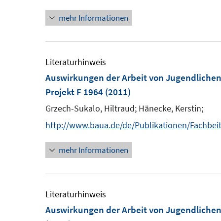
e
mehr Informationen
r
ö
f
Literaturhinweis
f
Auswirkungen der Arbeit von Jugendliche
n
Projekt F 1964
(2011)
e
n
Grzech-Sukalo, Hiltraud;
Hänecke, Kerstin;
http://www.baua.de/de/Publikationen/Fachbei
mehr Informationen
Literaturhinweis
Auswirkungen der Arbeit von Jugendliche