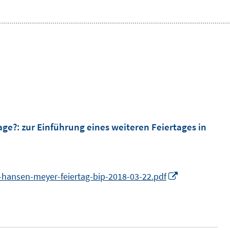
tage?
:
zur Einführung eines weiteren Feiertages in
I
-hansen-meyer-feiertag-bip-2018-03-22.pdf
n
n
e