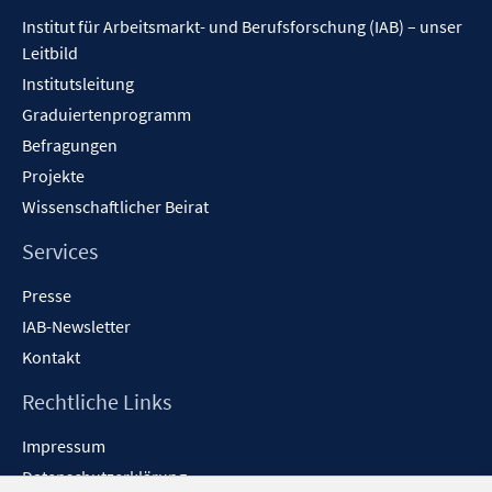
Inhalt
s
Institut für Arbeitsmarkt- und Berufsforschung (IAB) – unser
t
Leitbild
e
Institutsleitung
r
Graduiertenprogramm
ö
f
Befragungen
f
Projekte
n
Wissenschaftlicher Beirat
e
n
Services
Presse
IAB-Newsletter
Kontakt
Rechtliche Links
Impressum
Datenschutzerklärung