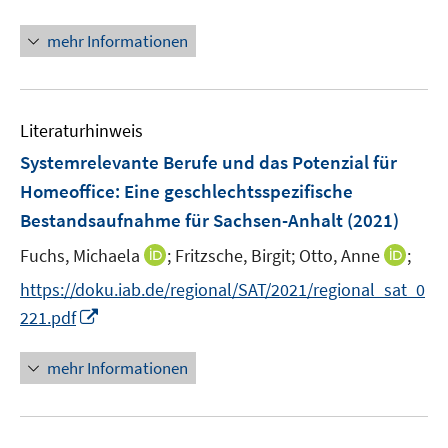
n
n
mehr Informationen
e
u
e
Literaturhinweis
m
F
Systemrelevante Berufe und das Potenzial für
e
Homeoffice: Eine geschlechtsspezifische
n
Bestandsaufnahme für Sachsen-Anhalt
(2021)
s
t
I
I
Fuchs, Michaela
;
Fritzsche, Birgit;
Otto, Anne
;
e
n
n
https://doku.iab.de/regional/SAT/2021/regional_sat_0
r
n
n
I
221.pdf
ö
e
e
n
f
u
u
n
mehr Informationen
f
e
e
e
n
m
m
u
e
F
F
e
n
e
e