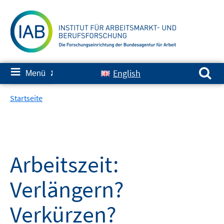
Springe
zum
Inhalt
Suchen nach:
≡
English
Menü
✘
Startseite
Arbeitszeit:
Verlängern?
Verkürzen?