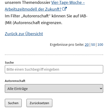
unserem Themendossier
Vier-Tage-Woche –
In
Arbeitszeitmodell der Zukunft?
neuem
Im Filter „Autorenschaft“ können Sie auf IAB-
Fenster
(Mit-)Autorenschaft eingrenzen.
öffnen
Zurück zur Übersicht
Ergebnisse pro Seite:
20
|
50
|
100
Suche
Autorenschaft