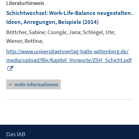
Literaturhinweis
m
n
n
F
Schichtwechsel
:
Work-Life-Balance neugestalten.
s
s
e
Ideen, Anregungen, Beispiele
(2014)
t
t
n
e
e
Böttcher, Sabine;
Csongàr, Jana;
Schlegel, Ute;
s
r
r
t
Wiener, Bettina;
ö
ö
e
http://www.universitaetsverlag-halle-wittenberg.de/
f
f
r
f
f
media/upload/file/Kapitel_Vorworte/ZSH_Schicht.pdf
ö
n
n
I
f
e
e
n
f
n
n
n
mehr Informationen
n
e
e
u
n
e
m
F
e
Footer
Das IAB
n