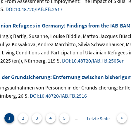
5): From Assessment to Employment: The Impact of Skills
 S.
DOI:10.48720/IAB.FB.2517
rainian Refugees in Germany: Findings from the IAB-BA
Hrsg.); Bartig, Susanne, Louise Biddle, Matteo Jacques Büs
Yuliya Kosyakova, Andrea Marchitto, Silvia Schwanhäuser, M
): Living Conditions and Participation of Ukrainian Refuge
2025 (en)), Nürnberg, 119 S.
DOI:10.48720/IAB.FB.2505en
 der Grundsicherung: Entfernung zwischen bisherigem
igungsaufnahmen von Personen in der Grundsicherung: Ent
ürnberg, 26 S.
DOI:10.48720/IAB.FB.2516
1
2
3
4
5
>
...
Letzte Seite