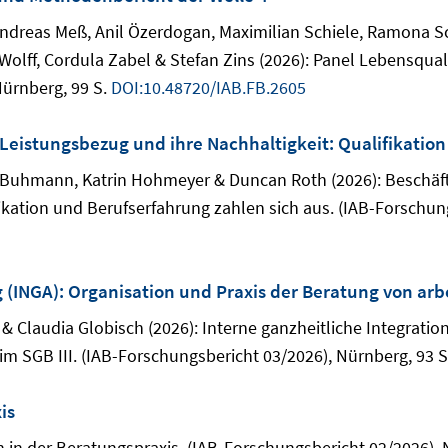
Andreas Meß, Anil Özerdogan, Maximilian Schiele, Ramona S
olff, Cordula Zabel & Stefan Zins (2026): Panel Lebensqua
Nürnberg, 99 S.
DOI:10.48720/IAB.FB.2605
istungsbezug und ihre Nachhaltigkeit: Qualifikation
ra Buhmann, Katrin Hohmeyer & Duncan Roth (2026): Beschä
ikation und Berufserfahrung zahlen sich aus. (IAB-Forschun
 (INGA): Organisation und Praxis der Beratung von arb
 & Claudia Globisch (2026): Interne ganzheitliche Integratio
m SGB III. (IAB-Forschungsbericht 03/2026), Nürnberg, 93 
is
 in der Beratungspraxis. (IAB-Forschungsbericht 02/2026), 