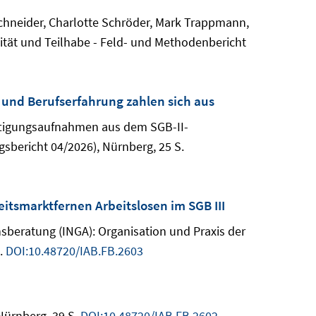
chneider, Charlotte Schröder, Mark Trappmann,
lität und Teilhabe - Feld- und Methodenbericht
 und Berufserfahrung zahlen sich aus
ftigungsaufnahmen aus dem SGB-II-
gsbericht 04/2026), Nürnberg, 25 S.
eitsmarktfernen Arbeitslosen im SGB III
nsberatung (INGA): Organisation und Praxis der
S.
DOI:10.48720/IAB.FB.2603
Nürnberg, 39 S.
DOI:10.48720/IAB.FB.2602