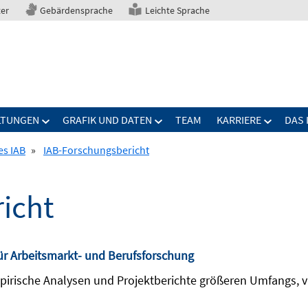
ter
Gebärdensprache
Leichte Sprache
LTUNGEN
GRAFIK UND DATEN
TEAM
KARRIERE
DAS 
es IAB
»
IAB-Forschungsbericht
icht
 für Arbeitsmarkt- und Berufsforschung
irische Analysen und Projektberichte größeren Umfangs, vi