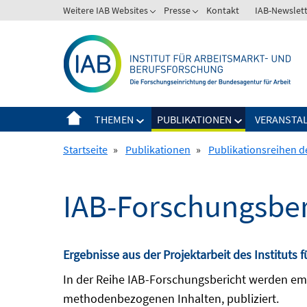
Springe
Weitere IAB Websites
Presse
Kontakt
IAB-Newslet
zum
Inhalt
THEMEN
PUBLIKATIONEN
VERANSTA
Startseite
»
Publikationen
»
Publikationsreihen d
IAB-Forschungsber
Ergebnisse aus der Projektarbeit des Instituts
In der Reihe IAB-Forschungsbericht werden emp
methodenbezogenen Inhalten, publiziert.