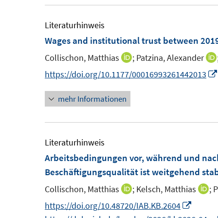
f
ö
e
e
n
f
f
m
m
Literaturhinweis
e
n
f
F
F
Wages and institutional trust between 201
n
e
n
e
e
n
e
Collischon, Matthias
;
Patzina, Alexander
I
n
n
n
n
https://doi.org/10.1177/00016993261442013
s
s
n
t
t
mehr Informationen
e
e
e
u
r
r
e
ö
ö
m
Literaturhinweis
f
f
F
Arbeitsbedingungen vor, während und nac
f
f
e
Beschäftigungsqualität ist weitgehend stab
n
n
n
e
e
Collischon, Matthias
;
Kelsch, Matthias
;
P
I
I
s
n
n
n
n
I
https://doi.org/10.48720/IAB.KB.2604
t
n
n