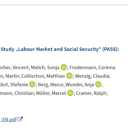
Study „Labour Market and Social Security“ (PASS)
:
erber, Vincent;
Malich, Sonja
;
Frodermann, Corinna
I
n
n, Martin;
Collischon, Matthias
;
Wenzig, Claudia;
I
n
n
ert, Stefanie
;
Berg, Marco;
Wunder, Anja
;
I
I
e
n
n
n
mann, Christian;
Müller, Marcel
;
Cramer, Ralph;
I
u
e
n
n
n
e
u
e
e
n
I
m
e
u
u
e
n
I
5_EN.pdf
F
m
e
e
u
n
n