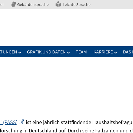
ter
Gebärdensprache
Leichte Sprache
LTUNGEN
GRAFIK UND DATEN
TEAM
KARRIERE
DAS 
In
" (PASS)
ist eine jährlich stattfindende Haushaltsbefrag
neuem
forschung in Deutschland auf. Durch seine Fallzahlen und die