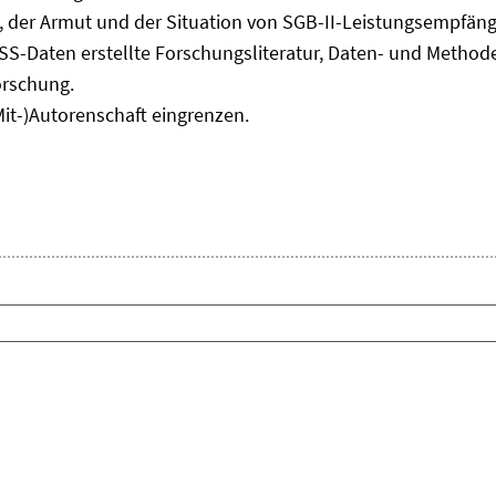
Fenster
, der Armut und der Situation von SGB-II-Leistungsempfäng
öffnen
ASS-Daten erstellte Forschungsliteratur, Daten- und Meth
orschung.
Mit-)Autorenschaft eingrenzen.