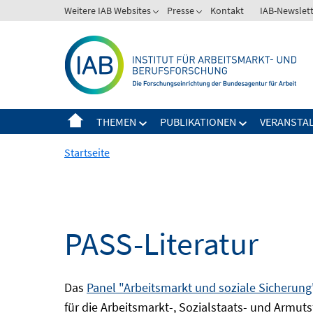
Springe
Weitere IAB Websites
Presse
Kontakt
IAB-Newslet
zum
Inhalt
THEMEN
PUBLIKATIONEN
VERANSTA
Startseite
PASS-Literatur
Das
Panel "Arbeitsmarkt und soziale Sicherung
für die Arbeitsmarkt-, Sozialstaats- und Armuts