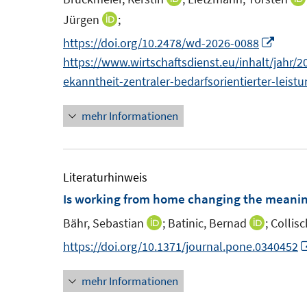
s
s
n
Jürgen
;
I
t
t
n
n
I
https://doi.org/10.2478/wd-2026-0088
e
e
e
n
n
https://www.wirtschaftsdienst.eu/inhalt/jahr/20
r
r
u
e
n
ekanntheit-zentraler-bedarfsorientierter-leist
ö
ö
e
u
e
f
f
m
mehr Informationen
e
u
f
f
F
m
e
n
n
e
F
m
e
e
n
e
F
Literaturhinweis
n
n
s
n
e
Is working from home changing the meanin
t
s
n
Bähr, Sebastian
;
Batinic, Bernad
;
Collis
I
I
e
t
s
n
n
https://doi.org/10.1371/journal.pone.0340452
r
e
t
n
n
ö
r
e
mehr Informationen
e
e
f
ö
r
u
u
f