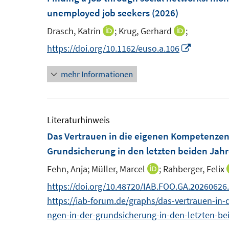
n
e
e
F
unemployed job seekers
(2026)
n
n
e
n
n
e
n
Drasch, Katrin
;
Krug, Gerhard
;
I
I
s
s
n
n
n
I
https://doi.org/10.1162/euso.a.106
t
t
s
n
n
n
e
e
t
mehr Informationen
e
e
n
r
r
e
u
u
e
ö
ö
r
e
e
u
f
f
ö
m
m
e
Literaturhinweis
f
f
f
F
F
m
Das Vertrauen in die eigenen Kompetenzen
n
n
f
e
e
F
Grundsicherung in den letzten beiden Jahre
e
e
n
n
n
e
n
n
e
Fehn, Anja;
Müller, Marcel
;
Rahberger, Felix
I
s
s
n
n
n
https://doi.org/10.48720/IAB.FOO.GA.20260626
t
t
s
n
https://iab-forum.de/graphs/das-vertrauen-i
e
e
t
e
ngen-in-der-grundsicherung-in-den-letzten-beid
r
r
e
u