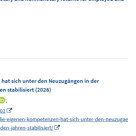
f
n
n
n
e
n
 hat sich unter den Neuzugängen in der
n stabilisiert
(2026)
;
I
n
I
.01
n
n
n-die-eigenen-kompetenzen-hat-sich-unter-den-neuzugae
e
n
I
en-jahren-stabilisiert/
u
e
n