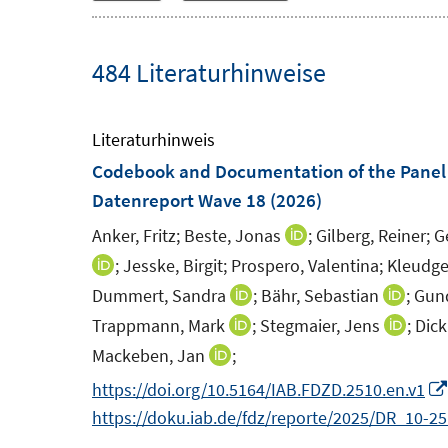
484 Literaturhinweise
Literaturhinweis
Codebook and Documentation of the Panel 
Datenreport Wave 18
(2026)
Anker, Fritz;
Beste, Jonas
;
Gilberg, Reiner;
G
I
n
;
Jesske, Birgit;
Prospero, Valentina;
Kleudge
I
n
n
Dummert, Sandra
;
Bähr, Sebastian
;
Gund
I
I
e
n
n
n
Trappmann, Mark
;
Stegmaier, Jens
;
Dick
I
I
u
e
n
n
n
n
Mackeben, Jan
;
I
e
u
e
e
n
n
n
https://doi.org/10.5164/IAB.FDZD.2510.en.v1
m
e
u
u
e
e
n
https://doku.iab.de/fdz/reporte/2025/DR_10-2
F
m
e
e
u
u
e