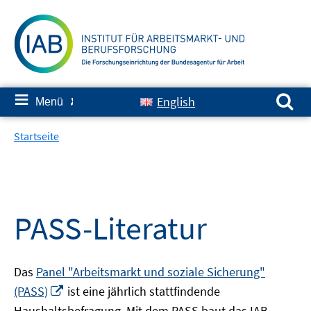
Springe
zum
Inhalt
Suchen nach:
≡
English
Menü
✘
Startseite
PASS-Literatur
Das
Panel "Arbeitsmarkt und soziale Sicherung"
In
(PASS)
ist eine jährlich stattfindende
neuem
Haushaltsbefragung. Mit dem PASS baut das IAB