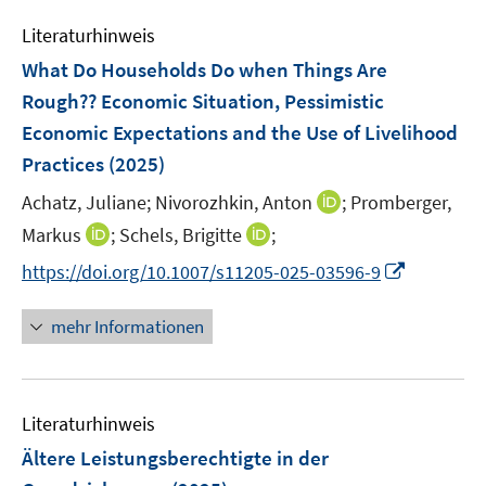
e
s
s
n
Literaturhinweis
m
t
t
s
F
e
e
What Do Households Do when Things Are
t
e
r
r
Rough?? Economic Situation, Pessimistic
e
n
ö
ö
r
Economic Expectations and the Use of Livelihood
s
f
f
ö
Practices
(2025)
t
f
f
f
e
n
n
I
Achatz, Juliane;
Nivorozhkin, Anton
;
Promberger,
f
r
e
e
n
n
I
I
Markus
;
Schels, Brigitte
;
ö
n
n
n
e
n
n
I
f
https://doi.org/10.1007/s11205-025-03596-9
e
n
n
n
n
f
u
e
e
n
n
mehr Informationen
e
u
u
e
e
m
e
e
u
n
F
m
m
e
e
F
F
Literaturhinweis
m
n
e
e
F
Ältere Leistungsberechtigte in der
s
n
n
e