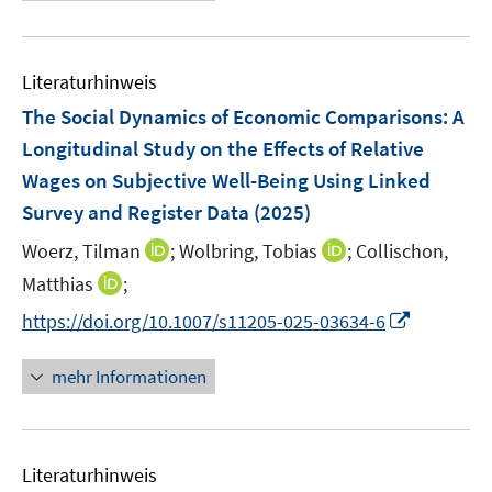
e
n
n
e
e
u
e
m
m
e
n
F
F
Literaturhinweis
m
e
e
F
The Social Dynamics of Economic Comparisons: A
n
n
e
Longitudinal Study on the Effects of Relative
s
s
n
Wages on Subjective Well-Being Using Linked
t
t
s
e
e
Survey and Register Data
(2025)
t
r
r
e
I
I
Woerz, Tilman
;
Wolbring, Tobias
;
Collischon,
ö
ö
r
n
n
I
Matthias
;
f
f
ö
n
n
n
f
f
I
f
https://doi.org/10.1007/s11205-025-03634-6
e
e
n
n
n
n
f
u
u
e
e
e
n
n
mehr Informationen
e
e
u
n
n
e
e
m
m
e
u
n
F
F
m
e
e
e
F
Literaturhinweis
m
n
n