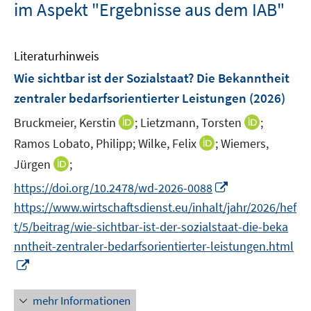
im Aspekt "Ergebnisse aus dem IAB"
Literaturhinweis
Wie sichtbar ist der Sozialstaat? Die Bekanntheit
zentraler bedarfsorientierter Leistungen
(2026)
I
I
Bruckmeier, Kerstin
;
Lietzmann, Torsten
;
n
n
I
Ramos Lobato, Philipp;
Wilke, Felix
;
Wiemers,
n
n
n
I
Jürgen
;
e
e
n
n
I
https://doi.org/10.2478/wd-2026-0088
u
u
e
n
n
e
e
https://www.wirtschaftsdienst.eu/inhalt/jahr/2026/hef
u
e
n
m
m
e
t/5/beitrag/wie-sichtbar-ist-der-sozialstaat-die-beka
u
e
F
F
m
nntheit-zentraler-bedarfsorientierter-leistungen.html
e
u
e
e
F
I
m
e
n
n
e
n
F
m
s
s
n
n
e
mehr Informationen
F
t
t
s