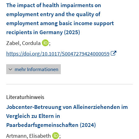
e
F
The impact of health impairments on
s
s
n
e
t
t
employment entry and the quality of
s
n
e
e
employment among basic income support
t
s
r
r
e
recipients in Germany
(2025)
t
ö
ö
r
e
I
Zabel, Cordula
;
f
f
ö
r
n
f
f
f
I
https://doi.org/10.1017/S0047279424000059
ö
n
n
n
f
n
f
e
e
e
n
n
mehr Informationen
f
u
n
n
e
e
n
e
n
u
e
m
e
n
F
Literaturhinweis
m
e
F
Jobcenter-Betreuung von Alleinerziehenden im
n
e
Vergleich zu Eltern in
s
n
Paarbedarfsgemeinschaften
t
(2024)
s
e
t
I
Artmann, Elisabeth
;