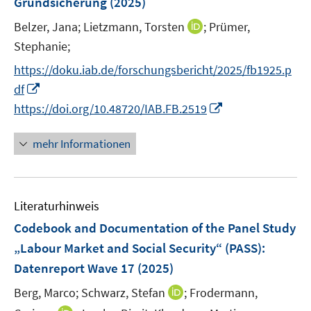
t
Grundsicherung
(2025)
s
s
n
e
t
t
I
Belzer, Jana;
Lietzmann, Torsten
;
Prümer,
s
r
e
e
n
t
Stephanie;
ö
r
r
n
e
f
https://doku.iab.de/forschungsbericht/2025/fb1925.p
ö
ö
e
r
f
I
f
f
df
u
ö
n
n
f
f
I
https://doi.org/10.48720/IAB.FB.2519
e
f
e
n
n
n
n
m
f
n
e
e
e
n
F
mehr Informationen
n
u
n
n
e
e
e
e
u
n
n
m
e
s
F
Literaturhinweis
m
t
e
F
e
Codebook and Documentation of the Panel Study
n
e
r
„Labour Market and Social Security“ (PASS)
:
s
n
ö
Datenreport Wave 17
(2025)
t
s
f
e
t
I
Berg, Marco;
Schwarz, Stefan
;
Frodermann,
f
r
e
n
n