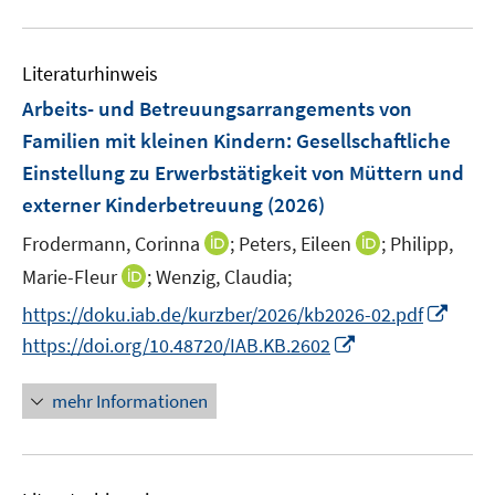
e
u
s
s
n
e
t
t
s
Literaturhinweis
m
e
e
t
F
r
r
Arbeits- und Betreuungsarrangements von
e
e
ö
ö
r
Familien mit kleinen Kindern: Gesellschaftliche
n
f
f
ö
Einstellung zu Erwerbstätigkeit von Müttern und
s
f
f
f
externer Kinderbetreuung
(2026)
t
n
n
f
e
e
e
I
I
n
Frodermann, Corinna
;
Peters, Eileen
;
Philipp,
r
n
n
n
n
e
I
Marie-Fleur
;
Wenzig, Claudia;
ö
n
n
n
n
I
f
https://doku.iab.de/kurzber/2026/kb2026-02.pdf
e
e
n
n
f
I
https://doi.org/10.48720/IAB.KB.2602
u
u
e
n
n
n
e
e
u
e
e
n
mehr Informationen
m
m
e
u
n
e
F
F
m
e
u
e
e
F
m
e
n
n
e