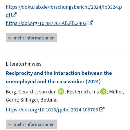
r
e
n
https://doku.iab.de/forschungsbericht/2024/fb0324.p
ö
r
n
I
f
df
ö
e
n
f
I
https://doi.org/10.48720/IAB.FB.2403
f
u
n
n
n
f
e
e
e
n
n
mehr Informationen
m
u
n
e
e
F
e
u
n
e
m
e
n
F
Literaturhinweis
m
s
e
F
Reciprocity and the interaction between the
t
n
e
e
unemployed and the caseworker
(2024)
s
n
r
t
I
I
Berg, Gerard J. van den
;
Kesternich, Iris
;
Müller,
s
ö
e
n
n
t
Gerrit;
Siflinger, Bettina;
f
r
n
n
e
f
I
https://doi.org/10.1016/j.jebo.2024.106706
ö
e
e
r
n
n
f
u
u
ö
e
n
mehr Informationen
f
e
e
f
n
e