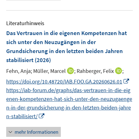
e
n
e
e
e
t
u
s
n
r
r
e
e
t
s
ö
ö
r
Literaturhinweis
m
e
t
f
f
ö
F
r
Das Vertrauen in die eigenen Kompetenzen hat
e
f
f
f
e
ö
r
sich unter den Neuzugängen in der
n
n
f
n
f
ö
e
e
Grundsicherung in den letzten beiden Jahren
n
s
f
f
n
n
e
stabilisiert
(2026)
t
n
f
n
e
e
I
n
I
Fehn, Anja;
Müller, Marcel
;
Rahberger, Felix
;
r
n
n
e
n
I
https://doi.org/10.48720/IAB.FOO.GA.20260626.01
ö
n
n
n
n
https://iab-forum.de/graphs/das-vertrauen-in-die-eig
f
e
e
n
f
enen-kompetenzen-hat-sich-unter-den-neuzugaenge
u
u
e
n
n-in-der-grundsicherung-in-den-letzten-beiden-jahre
e
e
u
e
I
m
m
n-stabilisiert/
e
n
n
F
F
m
n
e
e
mehr Informationen
F
e
n
n