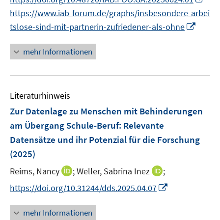
r
n
e
n
f
f
https://www.iab-forum.de/graphs/insbesondere-arbei
ö
e
r
n
f
f
I
f
tslose-sind-mit-partnerin-zufriedener-als-ohne
u
ö
e
n
n
n
f
e
f
u
e
e
n
n
mehr Informationen
m
f
e
n
n
e
e
F
n
m
u
n
e
e
F
e
n
n
e
Literaturhinweis
m
s
n
F
Zur Datenlage zu Menschen mit Behinderungen
t
s
e
e
am Übergang Schule-Beruf
:
Relevante
t
n
r
Datensätze und ihr Potenzial für die Forschung
e
s
ö
r
(2025)
t
f
ö
e
I
f
I
Reims, Nancy
;
Weller, Sabrina Inez
;
f
r
n
n
n
I
f
https://doi.org/10.31244/dds.2025.04.07
ö
n
e
n
n
n
f
e
n
e
n
e
mehr Informationen
f
u
u