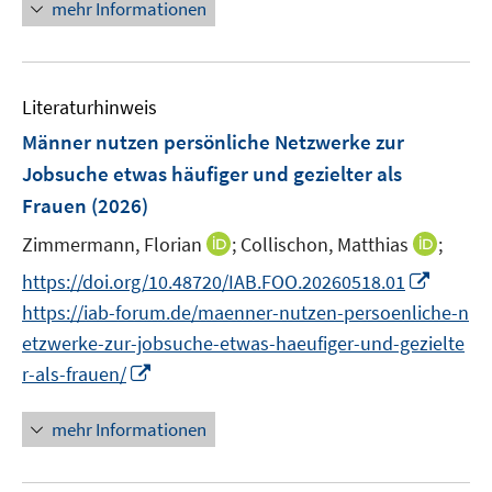
e
mehr Informationen
ö
ö
e
r
f
f
u
ö
f
f
e
f
n
n
m
f
Literaturhinweis
e
e
F
n
Männer nutzen persönliche Netzwerke zur
n
n
e
e
Jobsuche etwas häufiger und gezielter als
n
n
Frauen
(2026)
s
t
I
I
Zimmermann, Florian
;
Collischon, Matthias
;
e
n
n
I
https://doi.org/10.48720/IAB.FOO.20260518.01
r
n
n
n
https://iab-forum.de/maenner-nutzen-persoenliche-n
ö
e
e
n
f
etzwerke-zur-jobsuche-etwas-haeufiger-und-gezielte
u
u
e
f
I
r-als-frauen/
e
e
u
n
n
m
m
e
e
n
F
F
mehr Informationen
m
n
e
e
e
F
u
n
n
e