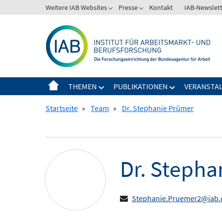
Springe
Weitere IAB Websites
Presse
Kontakt
IAB-Newslet
Zeige
Zeige
zum
Untermenü
Untermenü
Inhalt
für
für
Weitere
Presse
IAB
Websites
THEMEN
PUBLIKATIONEN
VERANSTA
Zeige
Zeige
Untermenü
Untermenü
Startseite
»
Team
»
Dr. Stephanie Prümer
für
für
Themen
Publikationen
Dr.
Stepha
Stephanie.Pruemer2@iab.