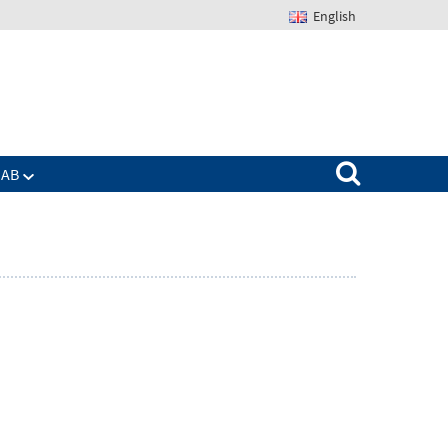
English
Suchen nach:
IAB
Zeige
enü
Untermenü
für
Das
IAB