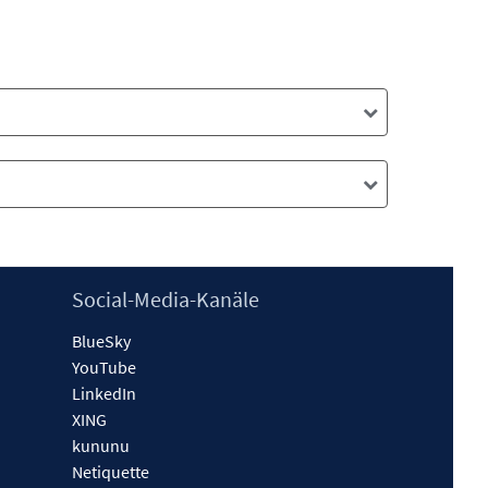
Social-Media-Kanäle
BlueSky
YouTube
LinkedIn
XING
kununu
Netiquette