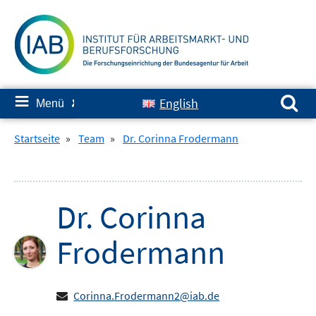
Springe
zum
Inhalt
Suchen nach:
≡
English
Menü
✘
Startseite
»
Team
»
Dr. Corinna Frodermann
Dr.
Corinna
Frodermann
Corinna.Frodermann2@iab.de