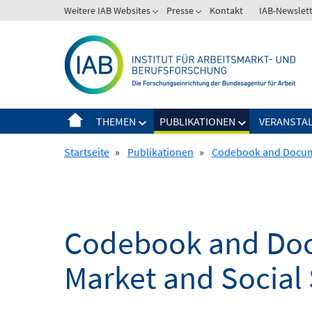
Springe
Weitere IAB Websites
Presse
Kontakt
IAB-Newslet
zum
Inhalt
THEMEN
PUBLIKATIONEN
VERANSTA
Startseite
»
Publikationen
»
Codebook and Documen
Codebook and Doc
Market and Social 