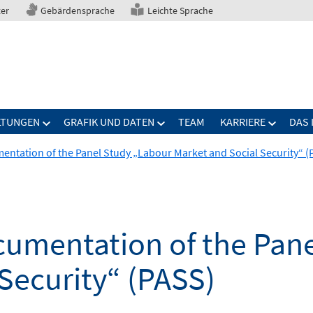
ter
Gebärdensprache
Leichte Sprache
LTUNGEN
GRAFIK UND DATEN
TEAM
KARRIERE
DAS 
tation of the Panel Study „Labour Market and Social Security“ (
umentation of the Pane
Security“ (PASS)