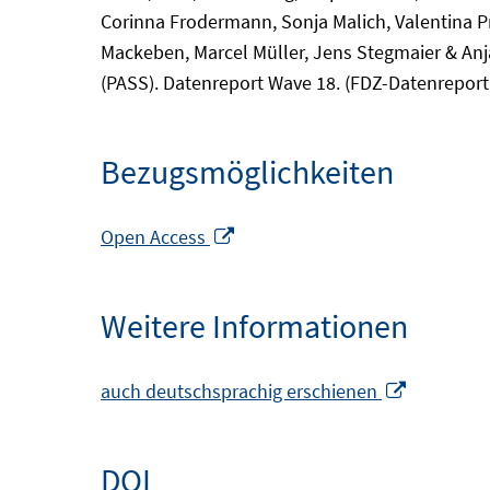
Corinna Frodermann, Sonja Malich, Valentina P
Mackeben, Marcel Müller, Jens Stegmaier & An
(PASS). Datenreport Wave 18. (FDZ-Datenreport 
Bezugsmöglichkeiten
In
Open Access
neuem
Fenster
Weitere Informationen
öffnen
In
auch deutschsprachig erschienen
neuem
Fenster
DOI
öffnen