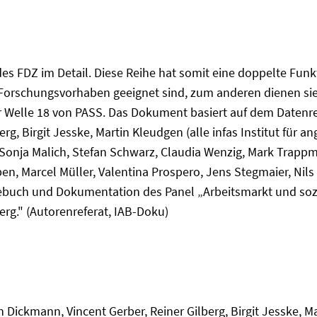
es FDZ im Detail. Diese Reihe hat somit eine doppelte Fun
 Forschungsvorhaben geeignet sind, zum anderen dienen sie
 Welle 18 von PASS. Das Dokument basiert auf dem Datenre
erg, Birgit Jesske, Martin Kleudgen (alle infas Institut fü
onja Malich, Stefan Schwarz, Claudia Wenzig, Mark Trappma
, Marcel Müller, Valentina Prospero, Jens Stegmaier, Nils Te
debuch und Dokumentation des Panel „Arbeitsmarkt und sozi
erg." (Autorenreferat, IAB-Doku)
ian Dickmann, Vincent Gerber, Reiner Gilberg, Birgit Jesske