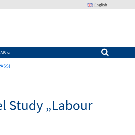
English
Suchen nach:
IAB
PASS)
l Study „Labour