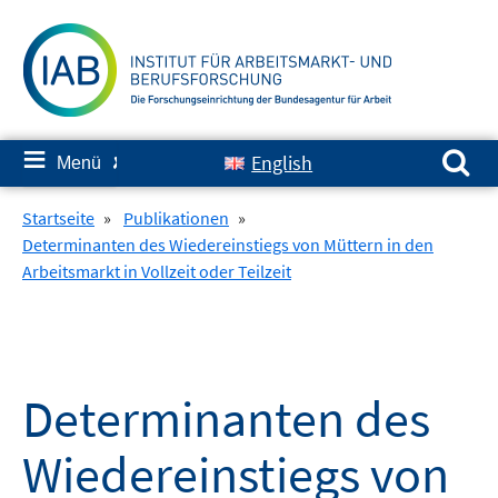
Springe
zum
Inhalt
Suchen nach:
≡
English
Menü
✘
Startseite
»
Publikationen
»
Determinanten des Wiedereinstiegs von Müttern in den
Arbeitsmarkt in Vollzeit oder Teilzeit
Determinanten des
Wiedereinstiegs von