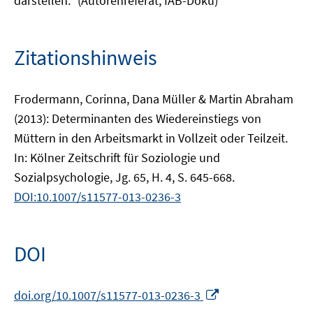
darstellen." (Autorenreferat, IAB-Doku)
Zitationshinweis
Frodermann, Corinna, Dana Müller & Martin Abraham
(2013): Determinanten des Wiedereinstiegs von
Müttern in den Arbeitsmarkt in Vollzeit oder Teilzeit.
In: Kölner Zeitschrift für Soziologie und
Sozialpsychologie, Jg. 65, H. 4, S. 645-668.
DOI:10.1007/s11577-013-0236-3
DOI
In
doi.org/10.1007/s11577-013-0236-3
neuem