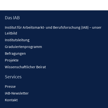
Fenster
öffnen
Footer
Das IAB
Inhalt
Institut für Arbeitsmarkt- und Berufsforschung (IAB) – unser
Leitbild
Institutsleitung
Graduiertenprogramm
Befragungen
Projekte
Wissenschaftlicher Beirat
Services
Presse
IAB-Newsletter
Kontakt