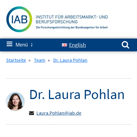
Springe
zum
Inhalt
Suchen nach:
≡
English
Menü
✘
Startseite
»
Team
»
Dr. Laura Pohlan
Dr.
Laura
Pohlan
Laura.Pohlan@iab.de