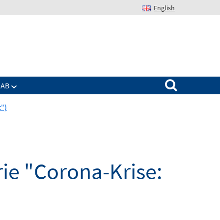
English
Suchen nach:
IAB
t")
ie "Corona-Krise: