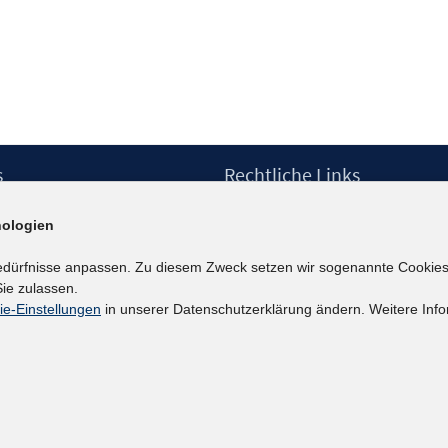
s
Rechtliche Links
Impressum
ologien
etter
Datenschutzerklärung
Erklärung zur Barrierefreiheit
edürfnisse anpassen. Zu diesem Zweck setzen wir sogenannte Cookies
Barrieren melden
ie zulassen.
ie-Einstellungen
in unserer Datenschutzerklärung ändern. Weitere Info