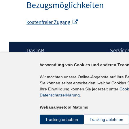
Bezugsmöglichkeiten
In
kostenfreier Zugang
neuem
Fenster
öffnen
Footer
Das IAB
Service
Inhalt
Institut für Arbeitsmarkt- und
Presse
Verwendung von Cookies und anderen Techn
Berufsforschung (IAB) – unser Leitbild
IAB-Newsl
Institutsleitung
Kontakt
Wir möchten unsere Online-Angebote auf Ihre B
Graduiertenprogramm
Sie können selbst entscheiden, welche Cookies S
Befragungen
Ihre Einwilligung können Sie jederzeit unter
Cook
Projekte
Datenschutzerklärung
.
Wissenschaftlicher Beirat
Webanalysetool Matomo
Tracking erlauben
Tracking ablehnen