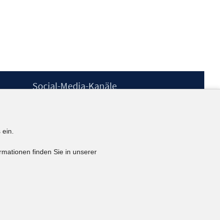
Social-Media-Kanäle
BlueSky
YouTube
LinkedIn
 ein.
XING
kununu
rmationen finden Sie in unserer
Netiquette