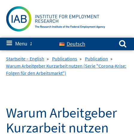
Skip
to
content
Search for:
≡
Deutsch
Menu
✘
Startseite – English
»
Publications
»
Publication
»
Warum Arbeitgeber Kurzarbeit nutzen (Serie "Corona-Krise:
Folgen für den Arbeitsmarkt")
Warum Arbeitgeber
Kurzarbeit nutzen