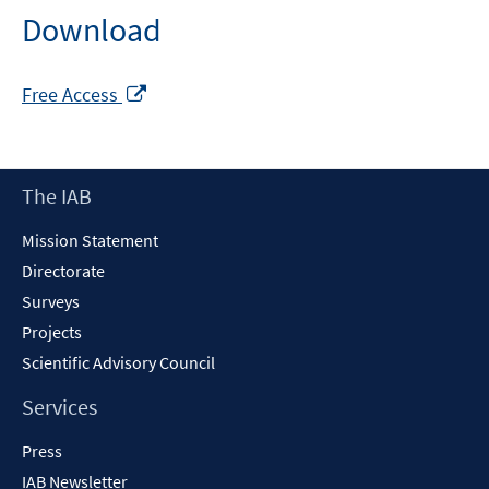
Download
Opens
Free Access
in
a
new
Footer
The IAB
window
Content
Mission Statement
Directorate
Surveys
Projects
Scientific Advisory Council
Services
Press
IAB Newsletter