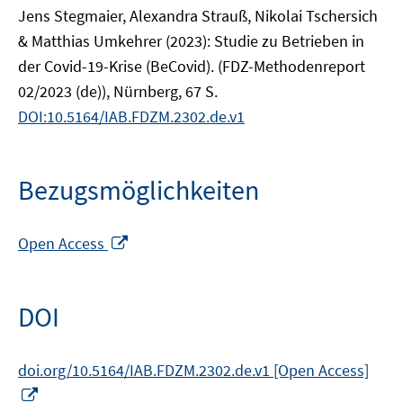
Jens Stegmaier, Alexandra Strauß, Nikolai Tschersich
& Matthias Umkehrer (2023): Studie zu Betrieben in
der Covid-19-Krise (BeCovid). (FDZ-Methodenreport
02/2023 (de)), Nürnberg, 67 S.
DOI:10.5164/IAB.FDZM.2302.de.v1
Bezugsmöglichkeiten
In
Open Access
neuem
Fenster
öffnen
DOI
doi.org/10.5164/IAB.FDZM.2302.de.v1 [Open Access]
In