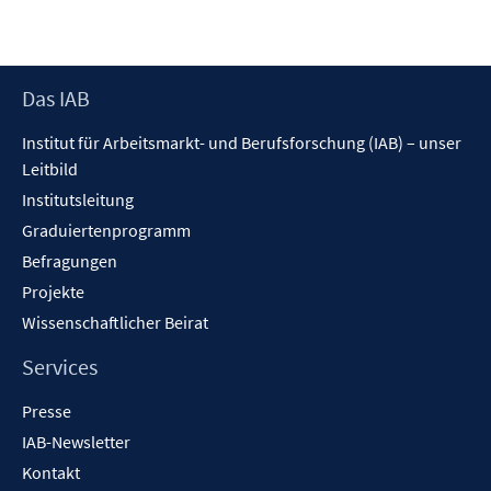
neuem
Fenster
öffnen
Footer
Das IAB
Inhalt
Institut für Arbeitsmarkt- und Berufsforschung (IAB) – unser
Leitbild
Institutsleitung
Graduiertenprogramm
Befragungen
Projekte
Wissenschaftlicher Beirat
Services
Presse
IAB-Newsletter
Kontakt