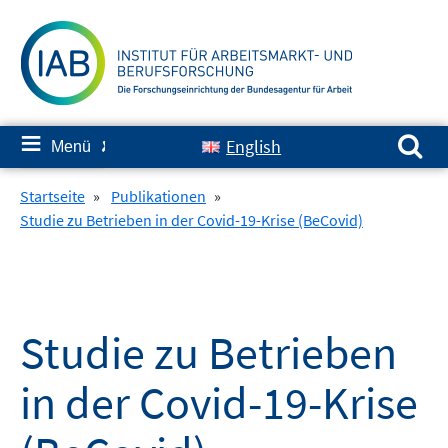
Springe
zum
Inhalt
Suchen nach:
≡
English
Menü
✘
Startseite
»
Publikationen
»
Studie zu Betrieben in der Covid-19-Krise (BeCovid)
Studie zu Betrieben
in der Covid-19-Krise