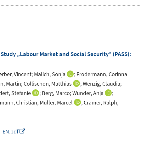
Study „Labour Market and Social Security“ (PASS)
:
erber, Vincent;
Malich, Sonja
;
Frodermann, Corinna
I
n
n, Martin;
Collischon, Matthias
;
Wenzig, Claudia;
I
n
n
ert, Stefanie
;
Berg, Marco;
Wunder, Anja
;
I
I
e
n
n
n
mann, Christian;
Müller, Marcel
;
Cramer, Ralph;
I
u
e
n
n
n
e
u
e
e
n
I
m
e
u
u
e
n
I
5_EN.pdf
F
m
e
e
u
n
n