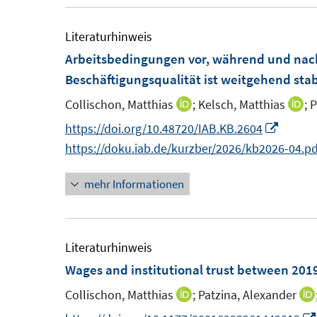
f
ö
e
e
n
f
f
m
m
Literaturhinweis
e
n
f
F
F
Arbeitsbedingungen vor, während und nac
n
e
n
e
e
Beschäftigungsqualität ist weitgehend stab
n
e
n
n
n
Collischon, Matthias
;
Kelsch, Matthias
;
P
I
I
s
s
n
n
I
https://doi.org/10.48720/IAB.KB.2604
t
t
n
n
n
https://doku.iab.de/kurzber/2026/kb2026-04.pd
e
e
e
e
n
r
r
mehr Informationen
u
u
e
ö
ö
e
e
u
f
f
m
m
e
f
f
F
F
m
Literaturhinweis
n
n
e
e
F
Wages and institutional trust between 201
e
e
n
n
e
n
n
Collischon, Matthias
;
Patzina, Alexander
I
s
s
n
n