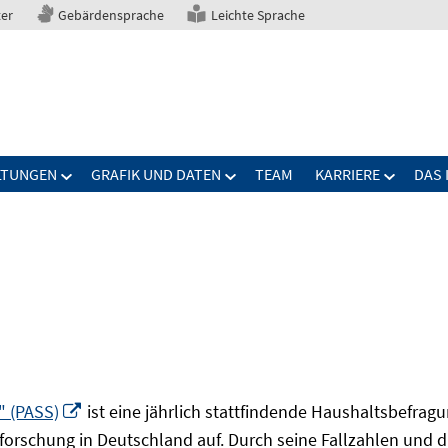
ter
Gebärdensprache
Leichte Sprache
LTUNGEN
GRAFIK UND DATEN
TEAM
KARRIERE
DAS 
In
" (PASS)
ist eine jährlich stattfindende Haushaltsbefrag
neuem
forschung in Deutschland auf. Durch seine Fallzahlen und die