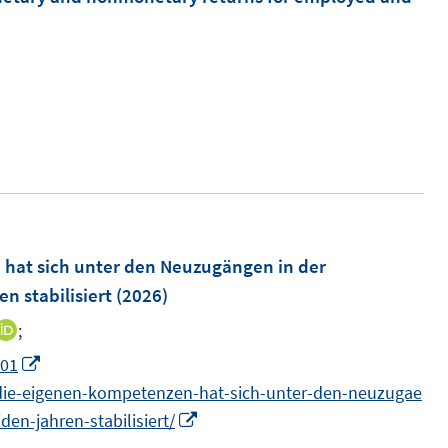
f
e
n
n
e
n
 hat sich unter den Neuzugängen in der
n stabilisiert
(2026)
;
I
n
I
.01
n
n
n-die-eigenen-kompetenzen-hat-sich-unter-den-neuzugae
e
n
I
en-jahren-stabilisiert/
u
e
n