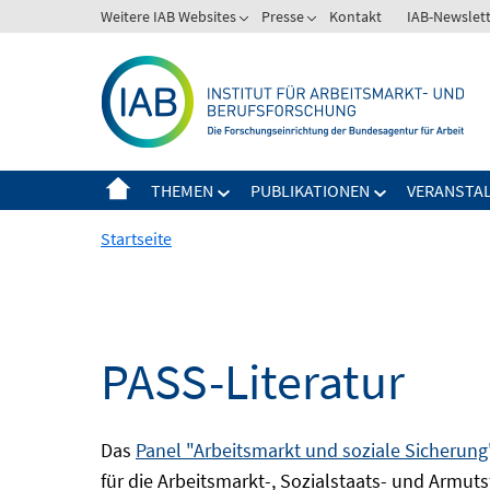
Springe
Weitere IAB Websites
Presse
Kontakt
IAB-Newslet
zum
Inhalt
THEMEN
PUBLIKATIONEN
VERANSTA
Startseite
PASS-Literatur
Das
Panel "Arbeitsmarkt und soziale Sicherung
für die Arbeitsmarkt-, Sozialstaats- und Armuts