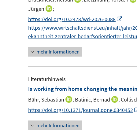
s
s
n
Jürgen
;
I
t
t
n
n
I
https://doi.org/10.2478/wd-2026-0088
e
e
e
n
n
https://www.wirtschaftsdienst.eu/inhalt/jahr/20
r
r
u
e
n
ekanntheit-zentraler-bedarfsorientierter-leist
ö
ö
e
u
e
f
f
m
mehr Informationen
e
u
f
f
F
m
e
n
n
e
F
m
e
e
n
e
F
Literaturhinweis
n
n
s
n
e
Is working from home changing the meanin
t
s
n
Bähr, Sebastian
;
Batinic, Bernad
;
Collis
I
I
e
t
s
n
n
https://doi.org/10.1371/journal.pone.0340452
r
e
t
n
n
ö
r
e
mehr Informationen
e
e
f
ö
r
u
u
f