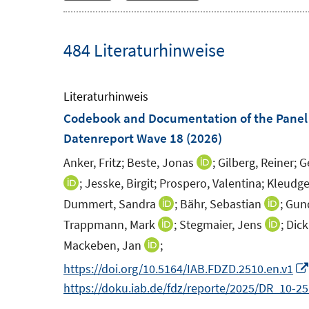
484 Literaturhinweise
Literaturhinweis
Codebook and Documentation of the Panel 
Datenreport Wave 18
(2026)
Anker, Fritz;
Beste, Jonas
;
Gilberg, Reiner;
G
I
n
;
Jesske, Birgit;
Prospero, Valentina;
Kleudge
I
n
n
Dummert, Sandra
;
Bähr, Sebastian
;
Gund
I
I
e
n
n
n
Trappmann, Mark
;
Stegmaier, Jens
;
Dick
I
I
u
e
n
n
n
n
Mackeben, Jan
;
I
e
u
e
e
n
n
n
https://doi.org/10.5164/IAB.FDZD.2510.en.v1
m
e
u
u
e
e
n
https://doku.iab.de/fdz/reporte/2025/DR_10-2
F
m
e
e
u
u
e