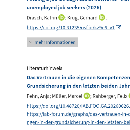
e
e
F
unemployed job seekers
(2026)
e
n
n
e
n
Drasch, Katrin
;
Krug, Gerhard
;
I
I
s
s
n
n
n
I
https://doi.org/10.31235/osf.io/kz9e6_v1
t
t
s
n
n
n
e
e
t
mehr Informationen
e
e
n
r
r
e
u
u
e
ö
ö
r
e
e
u
f
f
ö
m
m
e
Literaturhinweis
f
f
f
F
F
m
Das Vertrauen in die eigenen Kompetenzen
n
n
f
e
e
F
Grundsicherung in den letzten beiden Jahre
e
e
n
n
n
e
n
n
e
Fehn, Anja;
Müller, Marcel
;
Rahberger, Felix
I
s
s
n
n
n
https://doi.org/10.48720/IAB.FOO.GA.20260626
t
t
s
n
https://iab-forum.de/graphs/das-vertrauen-i
e
e
t
e
ngen-in-der-grundsicherung-in-den-letzten-beid
r
r
e
u