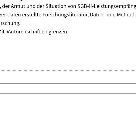
Fenster
, der Armut und der Situation von SGB-II-Leistungsempfäng
öffnen
ASS-Daten erstellte Forschungsliteratur, Daten- und Meth
orschung.
Mit-)Autorenschaft eingrenzen.