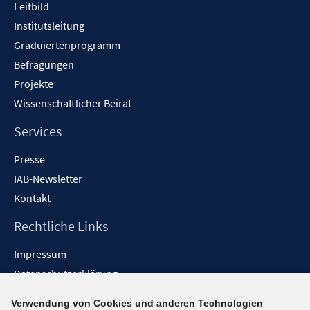
f
f
Leitbild
e
e
e
n
n
n
f
f
Institutsleitung
n
n
r
e
e
e
n
n
Graduiertenprogramm
ö
n
n
n
e
e
f
Befragungen
n
n
f
Projekte
n
Wissenschaftlicher Beirat
e
n
Services
Presse
IAB-Newsletter
Kontakt
Rechtliche Links
Impressum
Datenschutzerklärung
Erklärung zur Barrierefreiheit
Verwendung von Cookies und anderen Technologien