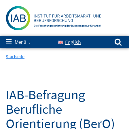
Springe
zum
Inhalt
Suchen nach:
≡
English
Menü
✘
Startseite
IAB-Befragung
Berufliche
Orientierung (BerO)