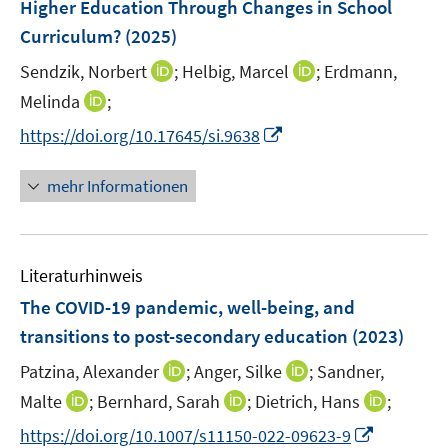
Higher Education Through Changes in School
Curriculum?
(2025)
I
I
Sendzik, Norbert
;
Helbig, Marcel
;
Erdmann,
n
n
I
Melinda
;
n
n
n
I
https://doi.org/10.17645/si.9638
e
e
n
n
u
u
e
n
mehr Informationen
e
e
u
e
m
m
e
u
F
F
m
e
e
e
F
Literaturhinweis
m
n
n
e
F
The COVID-19 pandemic, well-being, and
s
s
n
e
t
t
transitions to post-secondary education
(2023)
s
n
e
e
t
I
I
Patzina, Alexander
;
Anger, Silke
;
Sandner,
s
r
r
e
n
n
t
I
I
I
Malte
;
Bernhard, Sarah
;
Dietrich, Hans
;
ö
ö
r
n
n
e
n
n
n
f
f
I
https://doi.org/10.1007/s11150-022-09623-9
ö
e
e
r