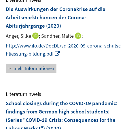
m
t
t
ö
ö
r
r
r
F
e
e
Die Auswirkungen der Coronakrise auf die
f
f
ö
ö
ö
e
r
r
Arbeitsmarktchancen der Corona-
f
f
f
f
f
n
ö
ö
Abiturjahrgänge
n
(2020)
n
f
f
f
s
f
f
e
e
n
n
n
t
I
I
Anger, Silke
;
Sandner, Malte
f
;
f
n
n
e
e
e
e
n
n
n
n
http://www.ifo.de/DocDL/sd-2020-09-corona-schulsc
n
n
n
r
n
n
e
e
I
hliessung-bildung.pdf
ö
e
e
n
n
n
f
u
u
n
mehr Informationen
f
e
e
e
n
m
m
u
e
F
F
e
n
e
e
Literaturhinweis
m
n
n
F
School closings during the COVID-19 pandemic:
s
s
e
findings from German high school students
:
t
t
n
e
e
(Series "COVID-19 Crisis: Consequences for the
s
r
r
Labour Market")
(2020)
t