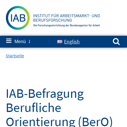
Springe
zum
Inhalt
Suchen nach:
≡
English
Menü
✘
Startseite
IAB-Befragung
Berufliche
Orientierung (BerO)