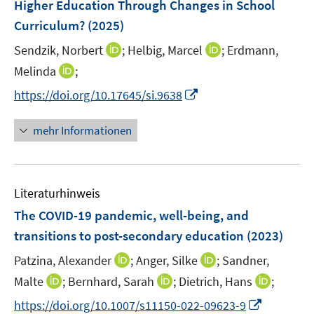
Higher Education Through Changes in School
Curriculum?
(2025)
I
I
Sendzik, Norbert
;
Helbig, Marcel
;
Erdmann,
n
n
I
Melinda
;
n
n
n
I
https://doi.org/10.17645/si.9638
e
e
n
n
u
u
e
n
mehr Informationen
e
e
u
e
m
m
e
u
F
F
m
e
e
e
F
Literaturhinweis
m
n
n
e
F
The COVID-19 pandemic, well-being, and
s
s
n
e
t
t
transitions to post-secondary education
(2023)
s
n
e
e
t
I
I
Patzina, Alexander
;
Anger, Silke
;
Sandner,
s
r
r
e
n
n
t
I
I
I
Malte
;
Bernhard, Sarah
;
Dietrich, Hans
;
ö
ö
r
n
n
e
n
n
n
f
f
I
https://doi.org/10.1007/s11150-022-09623-9
ö
e
e
r