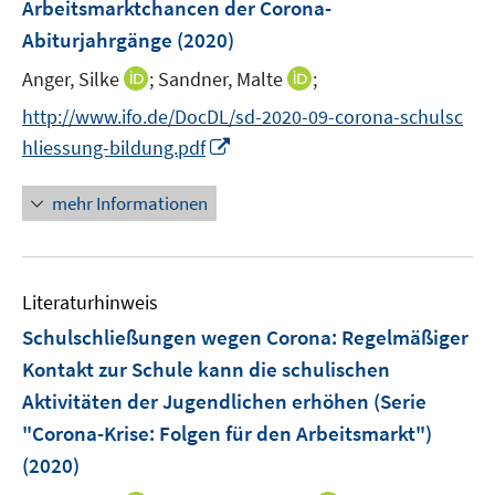
e
e
Arbeitsmarktchancen der Corona-
t
t
t
n
r
r
e
e
e
Abiturjahrgänge
(2020)
s
ö
ö
r
r
r
t
I
I
Anger, Silke
;
Sandner, Malte
;
f
f
ö
ö
ö
e
n
n
f
f
f
f
f
http://www.ifo.de/DocDL/sd-2020-09-corona-schulsc
r
n
n
n
n
f
f
f
I
hliessung-bildung.pdf
ö
e
e
e
e
n
n
n
n
f
u
u
n
n
e
e
e
n
mehr Informationen
f
e
e
n
n
n
e
n
m
m
u
e
F
F
e
n
e
e
Literaturhinweis
m
n
n
F
Schulschließungen wegen Corona: Regelmäßiger
s
s
e
Kontakt zur Schule kann die schulischen
t
t
n
e
e
Aktivitäten der Jugendlichen erhöhen (Serie
s
r
r
"Corona-Krise: Folgen für den Arbeitsmarkt")
t
ö
ö
e
(2020)
f
f
r