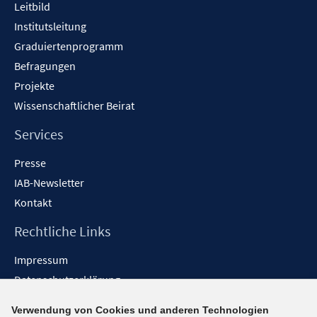
f
f
Leitbild
e
e
e
n
n
n
f
f
Institutsleitung
n
n
r
e
e
e
n
n
Graduiertenprogramm
ö
n
n
n
e
e
f
Befragungen
n
n
f
Projekte
n
Wissenschaftlicher Beirat
e
n
Services
Presse
IAB-Newsletter
Kontakt
Rechtliche Links
Impressum
Datenschutzerklärung
Erklärung zur Barrierefreiheit
Verwendung von Cookies und anderen Technologien