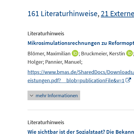
161 Literaturhinweise
,
21 Externe
Literaturhinweis
Mikrosimulationsrechnungen zu Reformoptio
Blömer, Maximilian
;
Bruckmeier, Kerstin
I
Holger;
Pannier, Manuel;
n
n
https://www.bmas.de/SharedDocs/Downloads/DE
e
I
eistungen.pdf?__blob=publicationFile&v=1
u
mehr Informationen
e
m
e
F
e
e
Literaturhinweis
n
Wie sichtbar ist der Sozialstaat? Die Bekan