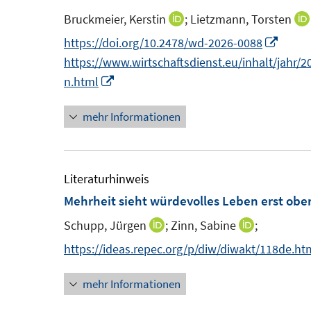
s
F
Bruckmeier, Kerstin
;
Lietzmann, Torsten
I
t
e
n
I
https://doi.org/10.2478/wd-2026-0088
e
n
n
https://www.wirtschaftsdienst.eu/inhalt/jahr/20
r
s
e
I
n
n.html
ö
t
u
n
e
f
e
mehr Informationen
e
n
u
f
r
m
e
e
n
F
u
m
e
f
e
e
F
Literaturhinweis
n
f
n
m
e
Mehrheit sieht würdevolles Leben erst obe
s
F
n
e
Schupp, Jürgen
;
Zinn, Sabine
;
I
I
t
e
s
n
n
https://ideas.repec.org/p/diw/diwakt/118de.ht
e
n
t
n
n
r
s
e
mehr Informationen
e
e
ö
t
r
u
u