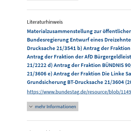
t
e
e
u
r
e
Literaturhinweis
ö
m
Materialzusammenstellung zur öffentlich
f
F
Bundesregierung Entwurf eines Dreizehnte
f
e
Drucksache 21/3541 b) Antrag der Fraktion
n
n
Antrag der Fraktion der AfD Bürgergeldlei
e
s
21/2222 d) Antrag der Fraktion BÜNDNIS 9
n
t
21/3606 e) Antrag der Fraktion Die Linke 
e
Grundsicherung BT-Drucksache 21/3604
(2
r
https://www.bundestag.de/resource/blob/114
ö
f
mehr Informationen
f
n
e