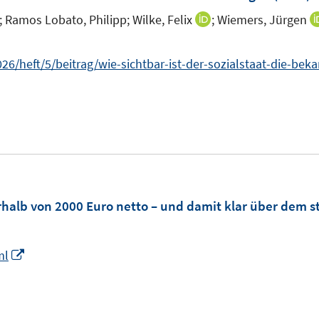
s
s
;
Ramos Lobato, Philipp;
Wilke, Felix
;
Wiemers, Jürgen
I
I
t
t
n
n
e
e
n
n
n
26/heft/5/beitrag/wie-sichtbar-ist-der-sozialstaat-die-beka
r
r
e
e
ö
ö
u
u
f
f
e
e
f
f
m
m
n
n
ö
F
F
e
e
e
e
n
n
n
n
rhalb von 2000 Euro netto – und damit klar über dem 
n
s
s
t
t
n
I
ml
e
e
n
r
r
n
ö
ö
e