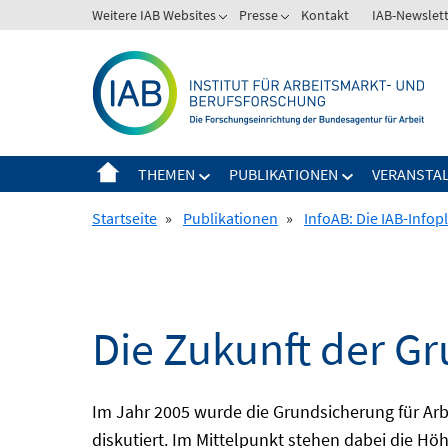
Springe
Weitere IAB Websites
Presse
Kontakt
IAB-Newslet
zum
Inhalt
THEMEN
PUBLIKATIONEN
VERANSTA
Startseite
»
Publikationen
»
InfoAB: Die IAB-Infop
Die Zukunft der G
Im Jahr 2005 wurde die Grundsicherung für Arb
diskutiert. Im Mittelpunkt stehen dabei die H