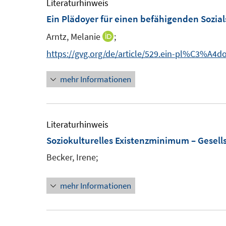
Literaturhinweis
n
Ein Plädoyer für einen befähigenden Sozial
Arntz, Melanie
;
I
n
https://gvg.org/de/article/529.ein-pl%C3%A
n
mehr Informationen
e
u
e
m
Literaturhinweis
F
Soziokulturelles Existenzminimum – Gesell
e
Becker, Irene;
n
s
mehr Informationen
t
e
r