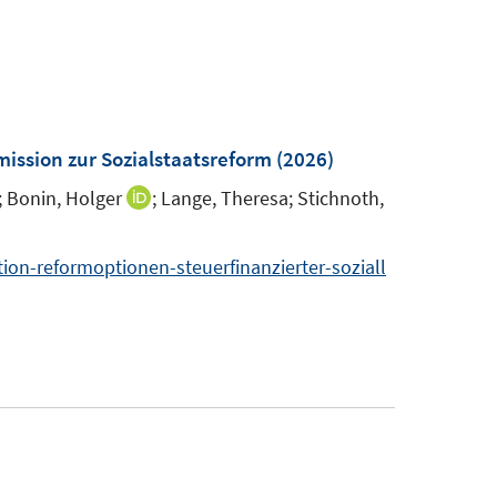
ission zur Sozialstaatsreform
(2026)
;
Bonin, Holger
;
Lange, Theresa;
Stichnoth,
I
I
n
n
n
n
n-reformoptionen-steuerfinanzierter-soziall
e
e
u
u
e
e
m
m
F
F
e
e
n
n