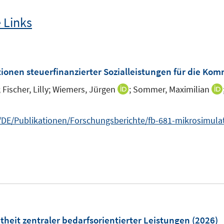
 Links
nen steuerfinanzierter Sozialleistungen für die Komm
;
Fischer, Lilly;
Wiemers, Jürgen
;
Sommer, Maximilian
I
I
n
n
n
n
/Publikationen/Forschungsberichte/fb-681-mikrosimulatio
e
e
u
u
n
e
e
n
m
m
F
F
u
e
e
n
n
m
ntheit zentraler bedarfsorientierter Leistungen
(2026)