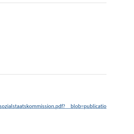
f
f
n
e
n
sozialstaatskommission.pdf?__blob=publicatio