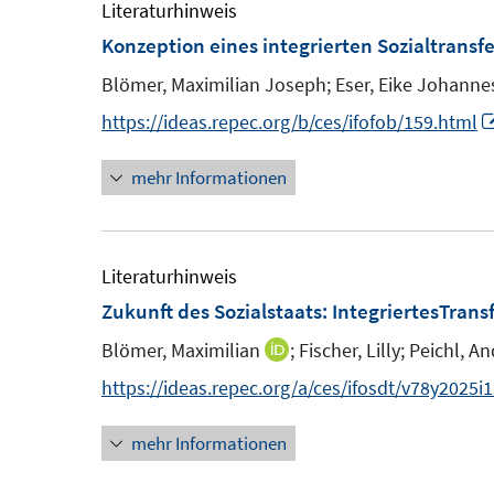
Literaturhinweis
ö
Konzeption eines integrierten Sozialtransf
f
f
Blömer, Maximilian Joseph;
Eser, Eike Johanne
n
https://ideas.repec.org/b/ces/ifofob/159.html
e
n
mehr Informationen
Literaturhinweis
Zukunft des Sozialstaats: IntegriertesTra
Blömer, Maximilian
;
Fischer, Lilly;
Peichl, A
I
n
https://ideas.repec.org/a/ces/ifosdt/v78y2025i
n
mehr Informationen
e
u