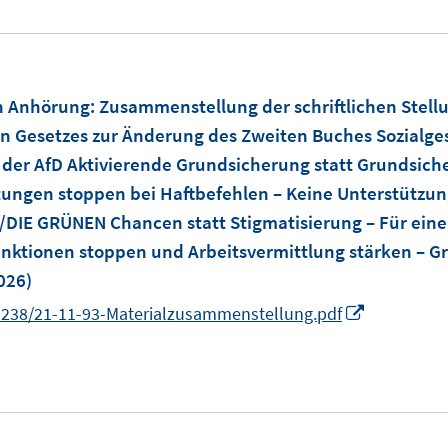
en Anhörung
:
Zusammenstellung der schriftlichen Stel
n Gesetzes zur Änderung des Zweiten Buches Sozialge
 der AfD Aktivierende Grundsicherung statt Grundsic
stungen stoppen bei Haftbefehlen – Keine Unterstützun
0/DIE GRÜNEN Chancen statt Stigmatisierung – Für ei
Sanktionen stoppen und Arbeitsvermittlung stärken –
026)
I
9238/21-11-93-Materialzusammenstellung.pdf
n
n
e
u