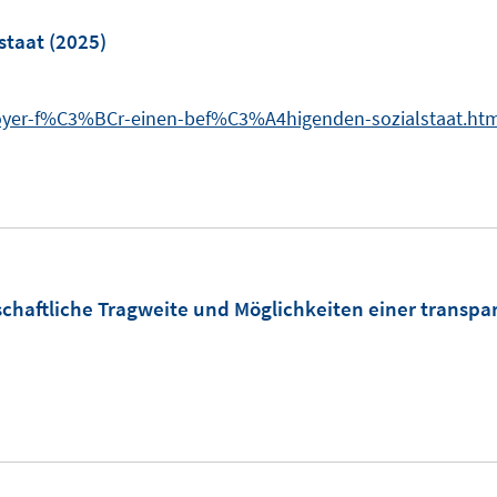
e
m
staat
(2025)
F
e
4doyer-f%C3%BCr-einen-bef%C3%A4higenden-sozialstaat.ht
n
s
t
e
r
ö
schaftliche Tragweite und Möglichkeiten einer transpa
f
f
n
e
n