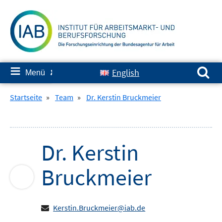
Springe
zum
Inhalt
Suchen nach:
≡
English
Menü
✘
Startseite
»
Team
»
Dr. Kerstin Bruckmeier
Dr.
Kerstin
Bruckmeier
Kerstin.Bruckmeier@iab.de