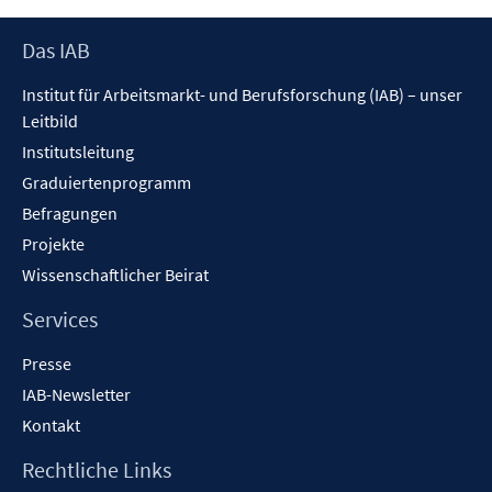
öffnen
Footer
Das IAB
Inhalt
Institut für Arbeitsmarkt- und Berufsforschung (IAB) – unser
Leitbild
Institutsleitung
Graduiertenprogramm
Befragungen
Projekte
Wissenschaftlicher Beirat
Services
Presse
IAB-Newsletter
Kontakt
Rechtliche Links