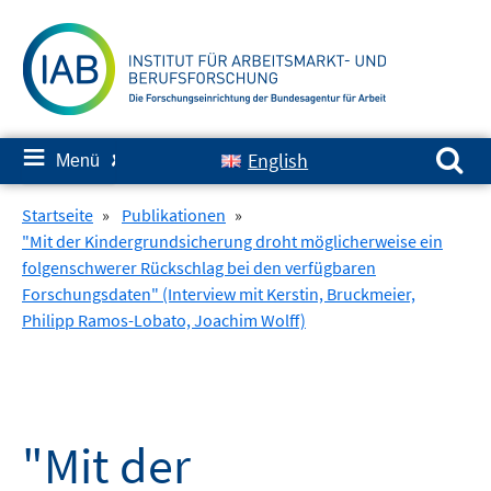
Springe
zum
Inhalt
Suchen nach:
≡
English
Menü
✘
Startseite
»
Publikationen
»
"Mit der Kindergrundsicherung droht möglicherweise ein
folgenschwerer Rückschlag bei den verfügbaren
Forschungsdaten" (Interview mit Kerstin, Bruckmeier,
Philipp Ramos-Lobato, Joachim Wolff)
"Mit der