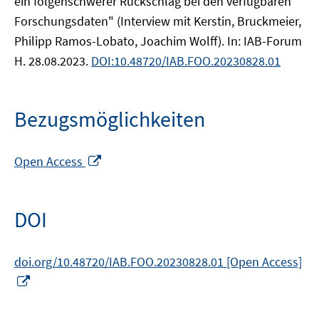
ein folgenschwerer Rückschlag bei den verfügbaren
Forschungsdaten" (Interview mit Kerstin, Bruckmeier,
Philipp Ramos-Lobato, Joachim Wolff). In: IAB-Forum
H. 28.08.2023.
DOI:10.48720/IAB.FOO.20230828.01
Bezugsmöglichkeiten
In
Open Access
neuem
Fenster
öffnen
DOI
doi.org/10.48720/IAB.FOO.20230828.01 [Open Access]
In
neuem
Fenster