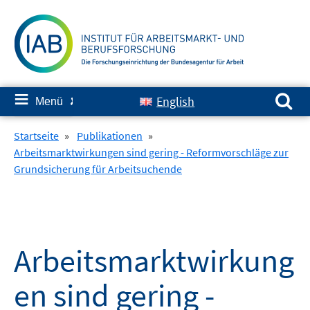
Springe
zum
Inhalt
Suchen nach:
≡
English
Menü
✘
Startseite
»
Publikationen
»
Arbeitsmarktwirkungen sind gering - Reformvorschläge zur
Grundsicherung für Arbeitsuchende
Arbeitsmarktwirkung
en sind gering -