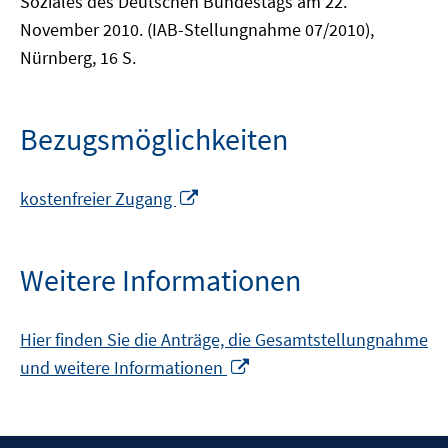
Soziales des Deutschen Bundestags am 22.
November 2010. (IAB-Stellungnahme 07/2010),
Nürnberg, 16 S.
Bezugsmöglichkeiten
In
kostenfreier Zugang
neuem
Fenster
öffnen
Weitere Informationen
Hier finden Sie die Anträge, die Gesamtstellungnahme
In
und weitere Informationen
neuem
Fenster
öffnen