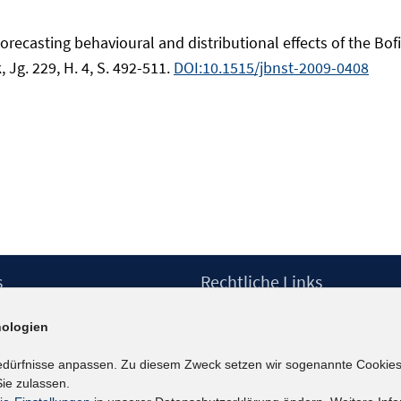
orecasting behavioural and distributional effects of the Bo
Jg. 229, H. 4, S. 492-511.
DOI:10.1515/jbnst-2009-0408
s
Rechtliche Links
Impressum
ologien
etter
Datenschutzerklärung
Erklärung zur Barrierefreiheit
edürfnisse anpassen. Zu diesem Zweck setzen wir sogenannte Cookies
Barrieren melden
ie zulassen.