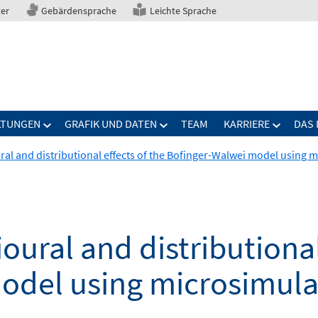
ter
Gebärdensprache
Leichte Sprache
LTUNGEN
GRAFIK UND DATEN
TEAM
KARRIERE
DAS 
al and distributional effects of the Bofinger-Walwei model using 
oural and distributional
odel using microsimula