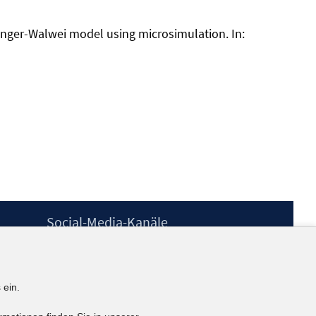
finger-Walwei model using microsimulation. In:
Social-Media-Kanäle
BlueSky
YouTube
LinkedIn
 ein.
XING