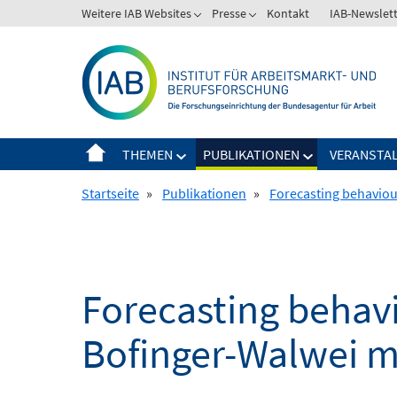
Springe
Weitere IAB Websites
Presse
Kontakt
IAB-Newslet
zum
Inhalt
THEMEN
PUBLIKATIONEN
VERANSTA
Startseite
»
Publikationen
»
Forecasting behaviour
Forecasting behavi
Bofinger-Walwei m