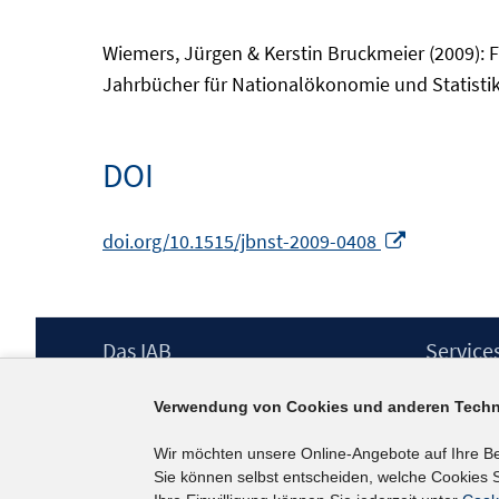
Wiemers, Jürgen & Kerstin Bruckmeier (2009): F
Jahrbücher für Nationalökonomie und Statistik, 
DOI
In
doi.org/10.1515/jbnst-2009-0408
neuem
Fenster
öffnen
Footer
Das IAB
Service
Inhalt
Institut für Arbeitsmarkt- und
Presse
Verwendung von Cookies und anderen Techn
Berufsforschung (IAB) – unser Leitbild
IAB-Newsl
Institutsleitung
Kontakt
Wir möchten unsere Online-Angebote auf Ihre B
Graduiertenprogramm
Sie können selbst entscheiden, welche Cookies S
Befragungen