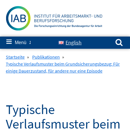
Springe
zum
Inhalt
Suchen nach:
≡
English
Menü
✘
Startseite
»
Publikationen
»
Typische Verlaufsmuster beim Grundsicherungsbezug: Für
einige Dauerzustand, für andere nur eine Episode
Typische
Verlaufsmuster beim