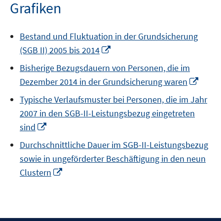
öffnen
Grafiken
Bestand und Fluktuation in der Grundsicherung
In
(SGB II) 2005 bis 2014
neuem
Bisherige Bezugsdauern von Personen, die im
Fenster
In
Dezember 2014 in der Grundsicherung waren
öffnen
neue
Typische Verlaufsmuster bei Personen, die im Jahr
Fenst
2007 in den SGB-II-Leistungsbezug eingetreten
öffne
In
sind
neuem
Durchschnittliche Dauer im SGB-II-Leistungsbezug
Fenster
sowie in ungeförderter Beschäftigung in den neun
öffnen
In
Clustern
neuem
Fenster
öffnen