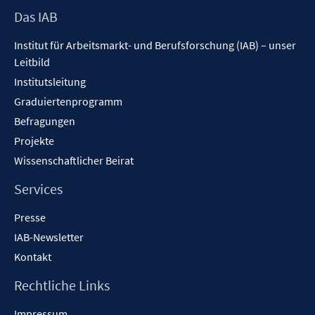
Footer
Das IAB
Inhalt
Institut für Arbeitsmarkt- und Berufsforschung (IAB) – unser
Leitbild
Institutsleitung
Graduiertenprogramm
Befragungen
Projekte
Wissenschaftlicher Beirat
Services
Presse
IAB-Newsletter
Kontakt
Rechtliche Links
Impressum