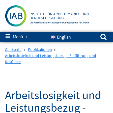
Springe
zum
Inhalt
Suchen nach:
≡
English
Menü
✘
Startseite
»
Publikationen
»
Arbeitslosigkeit und Leistungsbezug - Einführung und
Resümee
Arbeitslosigkeit und
Leistungsbezug -