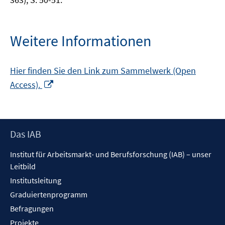
Weitere Informationen
Hier finden Sie den Link zum Sammelwerk (Open
In
Access).
neuem
Fenster
öffnen
Footer
Das IAB
Inhalt
Institut für Arbeitsmarkt- und Berufsforschung (IAB) – unser
Leitbild
Institutsleitung
Graduiertenprogramm
Befragungen
Projekte