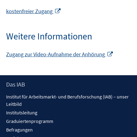
In
kostenfreier Zugang
neuem
Fenster
öffnen
Weitere Informationen
In
Zugang zur Video-Aufnahme der Anhörung
neuem
Fenster
öffnen
Footer
Das IAB
Inhalt
Institut für Arbeitsmarkt- und Berufsforschung (IAB) – unser
Leitbild
Institutsleitung
Graduiertenprogramm
Befragungen