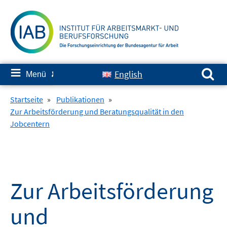
Springe
zum
Inhalt
Suchen nach:
≡
English
Menü
✘
Startseite
»
Publikationen
»
Zur Arbeitsförderung und Beratungsqualität in den
Jobcentern
Zur Arbeitsförderung
und