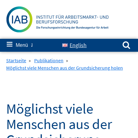
Springe
zum
Inhalt
Suchen nach:
≡
English
Menü
✘
Startseite
»
Publikationen
»
Möglichst viele Menschen aus der Grundsicherung holen
Möglichst viele
Menschen aus der