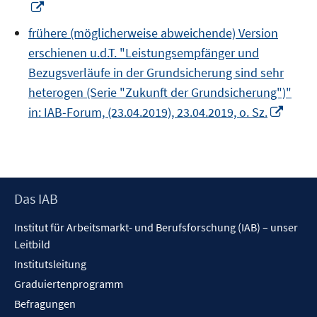
In
neuem
frühere (möglicherweise abweichende) Version
Fenster
erschienen u.d.T. "Leistungsempfänger und
öffnen
Bezugsverläufe in der Grundsicherung sind sehr
heterogen (Serie "Zukunft der Grundsicherung")"
In
in: IAB-Forum, (23.04.2019), 23.04.2019, o. Sz.
neue
Fenst
öffne
Footer
Das IAB
Inhalt
Institut für Arbeitsmarkt- und Berufsforschung (IAB) – unser
Leitbild
Institutsleitung
Graduiertenprogramm
Befragungen