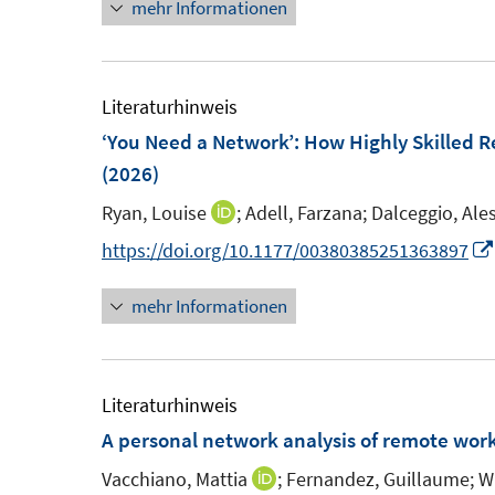
n
mehr Informationen
e
n
e
t
u
e
r
e
e
u
ö
r
m
e
Literaturhinweis
f
ö
F
m
‘You Need a Network’: How Highly Skilled Re
f
f
e
F
(2026)
n
f
n
e
e
n
Ryan, Louise
;
Adell, Farzana;
Dalceggio, Ale
I
s
n
n
e
n
https://doi.org/10.1177/00380385251363897
t
s
n
n
e
t
mehr Informationen
e
r
e
u
ö
r
e
f
ö
m
Literaturhinweis
f
f
F
A personal network analysis of remote wor
n
f
e
e
n
Vacchiano, Mattia
;
Fernandez, Guillaume;
Wi
I
n