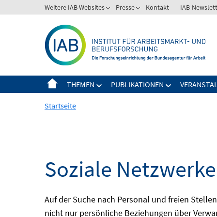
Springe
Weitere IAB Websites
Presse
Kontakt
IAB-Newslet
zum
Inhalt
THEMEN
PUBLIKATIONEN
VERANSTA
Startseite
Soziale Netzwerke
Auf der Suche nach Personal und freien Stell
nicht nur persönliche Beziehungen über Verwa