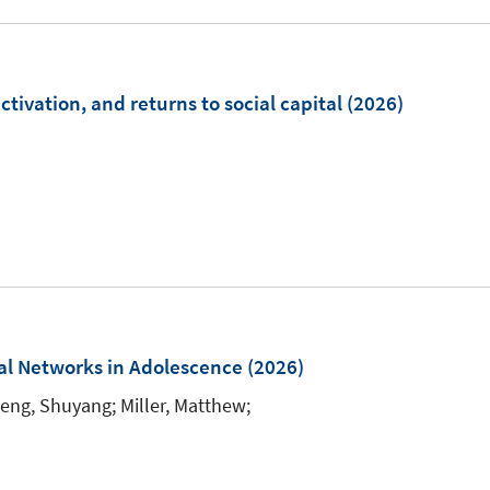
u
r
e
e
ö
r
m
f
ö
F
m
ctivation, and returns to social capital
(2026)
f
f
e
n
f
n
e
n
s
n
e
t
n
e
r
ö
f
ial Networks in Adolescence
(2026)
f
n
eng, Shuyang;
Miller, Matthew;
e
n