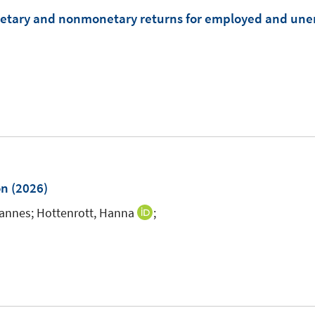
f
onetary and nonmonetary returns for employed and une
f
n
e
n
on
(2026)
annes;
Hottenrott, Hanna
;
I
n
n
e
u
e