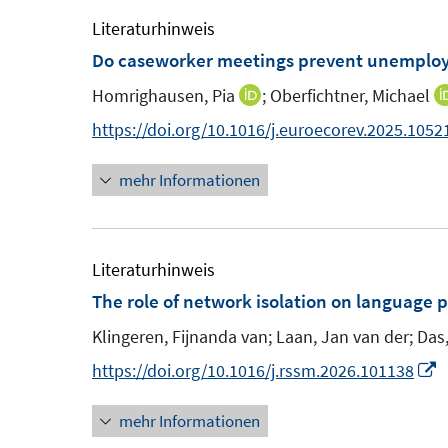
ö
ö
r
m
m
e
Literaturhinweis
f
f
ö
F
F
m
Do caseworker meetings prevent unemploy
f
f
f
e
e
F
n
n
f
Homrighausen, Pia
;
Oberfichtner, Michael
I
n
n
e
e
e
n
n
https://doi.org/10.1016/j.euroecorev.2025.1052
s
s
n
n
n
e
n
t
t
s
n
mehr Informationen
e
e
e
t
u
r
r
e
e
ö
ö
r
m
Literaturhinweis
f
f
ö
F
The role of network isolation on language p
f
f
f
e
n
n
f
Klingeren, Fijnanda van;
Laan, Jan van der;
Das,
n
e
e
n
I
https://doi.org/10.1016/j.rssm.2026.101138
s
n
n
e
n
t
n
mehr Informationen
n
e