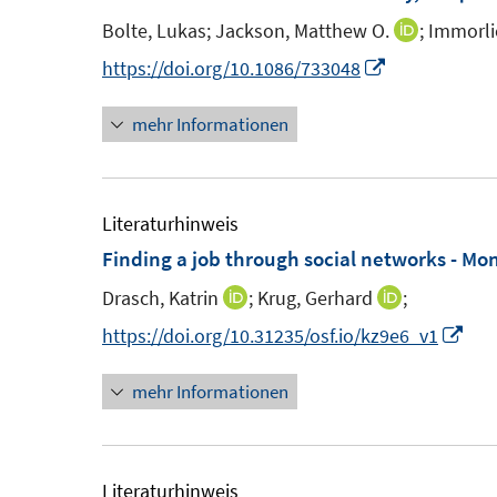
e
Bolte, Lukas;
Jackson, Matthew O.
;
Immorli
I
n
n
I
https://doi.org/10.1086/733048
s
n
n
t
mehr Informationen
e
n
e
u
e
r
e
u
ö
m
e
Literaturhinweis
f
F
m
Finding a job through social networks - 
f
e
F
n
Drasch, Katrin
;
Krug, Gerhard
;
I
I
n
e
e
n
n
I
https://doi.org/10.31235/osf.io/kz9e6_v1
s
n
n
n
n
n
t
s
mehr Informationen
e
e
n
e
t
u
u
e
r
e
e
e
u
ö
r
m
m
e
Literaturhinweis