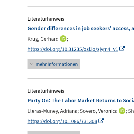
e
r
u
ö
e
Literaturhinweis
f
Gender differences in job seekers’ access, a
f
F
n
Krug, Gerhard
;
I
e
e
n
I
https://doi.org/10.31235/osf.io/sjym4_v1
n
n
n
n
s
mehr Informationen
e
n
t
u
e
e
e
u
r
m
e
Literaturhinweis
ö
F
m
Party On: The Labor Market Returns to Soc
f
e
F
f
Lleras-Muney, Adriana;
Sovero, Veronica
;
Sh
I
n
e
n
n
I
https://doi.org/10.1086/731308
s
n
e
n
n
t
s