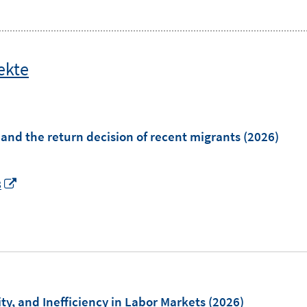
ekte
 and the return decision of recent migrants
(2026)
I
8
n
n
e
u
e
m
ity, and Inefficiency in Labor Markets
(2026)