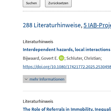
288 Literaturhinweise
,
5 IAB-Proj
Literaturhinweis
Interdependent hazards, local interactions
Bijwaard, Govert E.
;
Schluter, Christian;
I
n
https://doi.org/10.1080/17421772.2025.253049
n
mehr Informationen
e
u
e
m
Literaturhinweis
F
The Role of Referrals in Immobility, Inequal