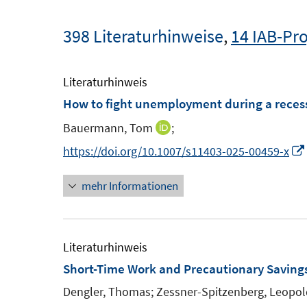
398 Literaturhinweise
,
14 IAB-Pro
Literaturhinweis
How to fight unemployment during a reces
Bauermann, Tom
;
I
n
https://doi.org/10.1007/s11403-025-00459-x
n
mehr Informationen
e
u
e
m
Literaturhinweis
F
Short-Time Work and Precautionary Saving
e
Dengler, Thomas;
Zessner-Spitzenberg, Leopol
n