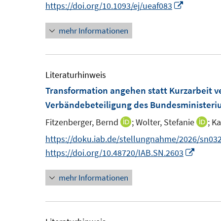
I
https://doi.org/10.1093/ej/ueaf083
s
n
t
mehr Informationen
n
e
e
r
u
ö
e
Literaturhinweis
f
m
Transformation angehen statt Kurzarbeit v
f
F
Verbändebeteiligung des Bundesministeriu
n
e
e
Fitzenberger, Bernd
;
Wolter, Stefanie
;
Ka
I
I
n
n
n
n
https://doku.iab.de/stellungnahme/2026/sn032
s
n
n
I
https://doi.org/10.48720/IAB.SN.2603
t
e
e
n
e
mehr Informationen
u
u
n
r
e
e
e
ö
m
m
u
f
F
F