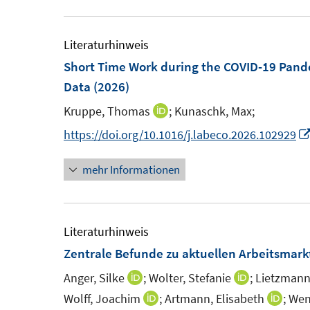
u
ö
e
f
m
Literaturhinweis
f
F
Short Time Work during the COVID-19 Pand
n
e
Data
(2026)
e
n
n
Kruppe, Thomas
;
Kunaschk, Max;
I
s
n
https://doi.org/10.1016/j.labeco.2026.102929
t
n
e
mehr Informationen
e
r
u
ö
e
f
m
Literaturhinweis
f
F
Zentrale Befunde zu aktuellen Arbeitsmar
n
e
e
Anger, Silke
;
Wolter, Stefanie
;
Lietzmann
I
I
n
n
n
n
Wolff, Joachim
;
Artmann, Elisabeth
;
Wenz
I
I
s