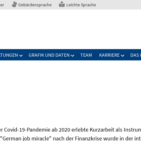
ter
Gebärdensprache
Leichte Sprache
LTUNGEN
GRAFIK UND DATEN
TEAM
KARRIERE
DAS 
r Covid-19-Pandemie ab 2020 erlebte Kurzarbeit als Instr
 "German job miracle" nach der Finanzkrise wurde in der in