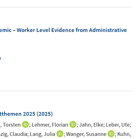
e
r
u
ö
e
f
m
emic – Worker Level Evidence from Administrative
f
F
n
e
e
n
n
I
s
n
t
n
e
e
r
u
ö
e
f
m
ktthemen 2025
(2025)
f
F
n
, Torsten
;
Lehmer, Florian
;
Jahn, Elke;
Leber, Ute;
I
I
e
e
n
n
ig, Claudia;
Lang, Julia
;
Wanger, Susanne
;
Kuhn,
I
I
n