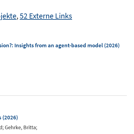
jekte
,
52 Externe Links
sion?
:
Insights from an agent-based model
(2026)
I
n
n
e
u
e
m
s
(2026)
F
d;
Gehrke, Britta;
e