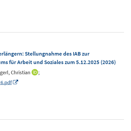
n
s
t
e
r
ö
erlängern
:
Stellungnahme des IAB zur
f
ms für Arbeit und Soziales zum 5.12.2025
(2026)
f
gerl, Christian
n
;
I
e
n
I
6.pdf
n
n
n
e
n
u
e
e
u
m
e
F