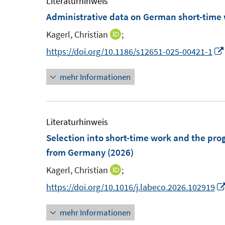
e
Literaturhinweis
f
e
e
m
Administrative data on German short-time w
n
n
n
F
e
Kagerl, Christian
;
I
s
s
e
n
n
https://doi.org/10.1186/s12651-025-00421-1
t
t
n
n
e
e
s
mehr Informationen
e
r
r
t
u
ö
ö
e
e
f
f
r
m
Literaturhinweis
f
f
ö
F
Selection into short-time work and the pr
n
n
f
e
from Germany
(2026)
e
e
f
n
n
n
n
Kagerl, Christian
;
I
s
e
n
https://doi.org/10.1016/j.labeco.2026.102919
t
n
n
e
mehr Informationen
e
r