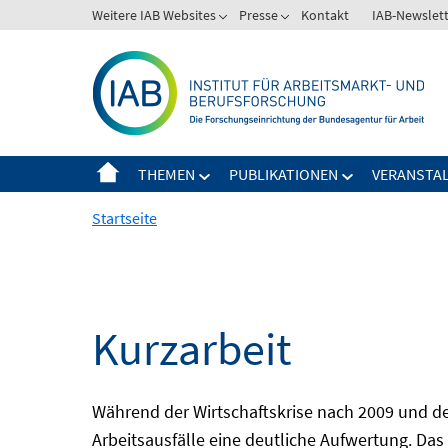
Springe
Weitere IAB Websites
Presse
Kontakt
IAB-Newslet
zum
Inhalt
THEMEN
PUBLIKATIONEN
VERANSTA
Startseite
Kurzarbeit
Während der Wirtschaftskrise nach 2009 und de
Arbeitsausfälle eine deutliche Aufwertung. Das